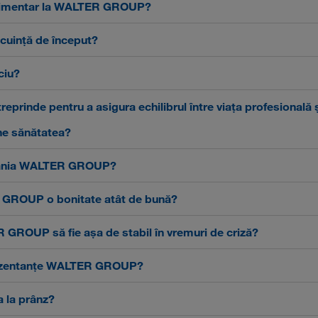
stimentar la WALTER GROUP?
cuință de început?
ciu?
ntreprinde pentru a asigura echilibrul între viața profesională
ne sănătatea?
pania WALTER GROUP?
 GROUP o bonitate atât de bună?
GROUP să fie așa de stabil în vremuri de criză?
prezentanțe WALTER GROUP?
 la prânz?