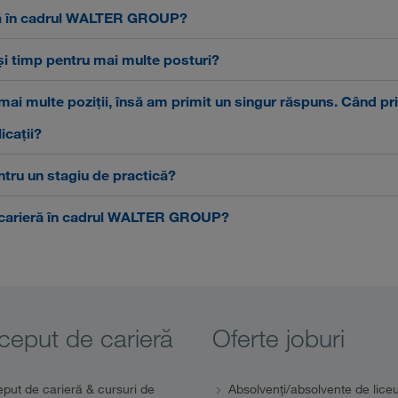
că în cadrul WALTER GROUP?
ași timp pentru mai multe posturi?
mai multe poziții, însă am primit un singur răspuns. Când p
icații?
tru un stagiu de practică?
 carieră în cadrul WALTER GROUP?
ceput de carieră
Oferte joburi
eput de carieră & cursuri de
Absolvenți/absolvente de lice