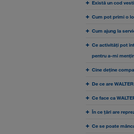
Există un cod ve
Cum pot primi o lo
Cum ajung la servi
Ce activități pot î
pentru a-mi menți
Cine deține com
De ce are WALTER
Ce face ca WALTER 
În ce țări are re
Ce se poate mânca