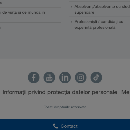
e
Absolvenți/absolvente cu studi
ii de viaţă şi de muncă în
superioare
a
Profesionişti / candidaţi cu
i
experinţă profesională
Informații privind protecția datelor personale
Men
Toate drepturile rezervate
Contact