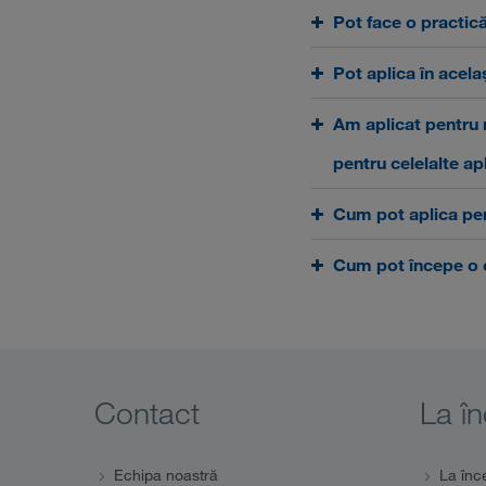
Pot face o practi
Pot aplica în acel
Am aplicat pentru 
pentru celelalte apl
Cum pot aplica pen
Cum pot începe o
Contact
La în
Echipa noastră
La înc