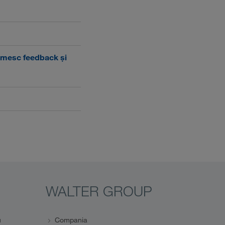
rimesc feedback și
WALTER GROUP
u
Compania