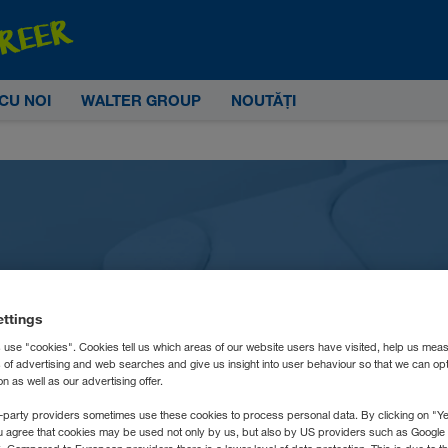
CU NOI
WALTER GROUP
NOUTĂȚI
ări frecvente / Frequentl
ettings
questions (FAQ)
 use "cookies". Cookies tell us which areas of our website users have visited, help us mea
s of advertising and web searches and give us insight into user behaviour so that we can op
 as well as our advertising offer.
-party providers sometimes use these cookies to process personal data. By clicking on "Yes
u agree that cookies may be used not only by us, but also by US providers such as Googl