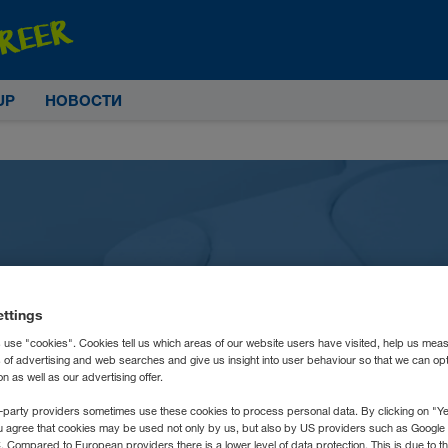
UP
НОВОСТИ
ettings
 задаваемые вопросы 
 use "cookies". Cookies tell us which areas of our website users have visited, help us mea
s of advertising and web searches and give us insight into user behaviour so that we can op
 as well as our advertising offer.
-party providers sometimes use these cookies to process personal data. By clicking on "Yes
u agree that cookies may be used not only by us, but also by US providers such as Googl
Compared to European providers there is a lower level of data protection. This is due to th