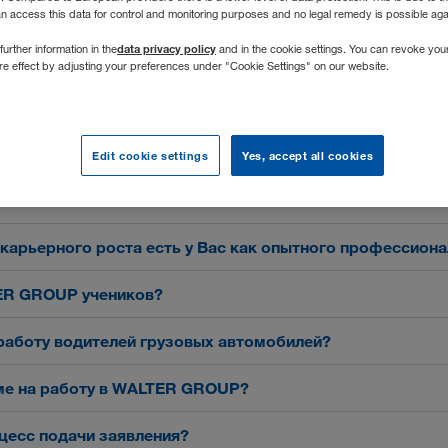
an access this data for control and monitoring purposes and no legal remedy is possible agai
data privacy policy
further information in the
and in the cookie settings. You can revoke you
ure effect by adjusting your preferences under "Cookie Settings" on our website.
даваемые вопросы и ответы
Edit cookie settings
Yes, accept all cookies
карьерного роста есть у меня как у выпускника/выпуск
ия?
карьерного роста есть у Вас как опытного профессион
ER GROUP учеников?
работу водителей грузовых автомобилей?
ме на работу в WALTER GROUP?
цесс подачи заявления?