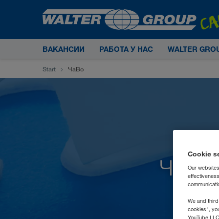
ВАКАНСИИ
РАБОТА У НАС
WALTER GRO
Start
ЧаВо
Cookie s
Часто
Our websites
effectivenes
communication
We and third
cookies", yo
YouTube LLC. 