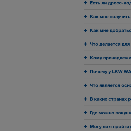
Есть ли дресс-к
Как мне получить
Как мне добратьс
Что делается для
Кому принадлеж
Почему у LKW WA
Что является ос
В каких странах
Где можно покуш
Могу ли я пройт