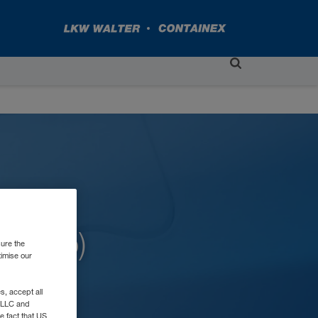
(ЧаВо)
sure the
timise our
, accept all
e LLC and
e fact that US