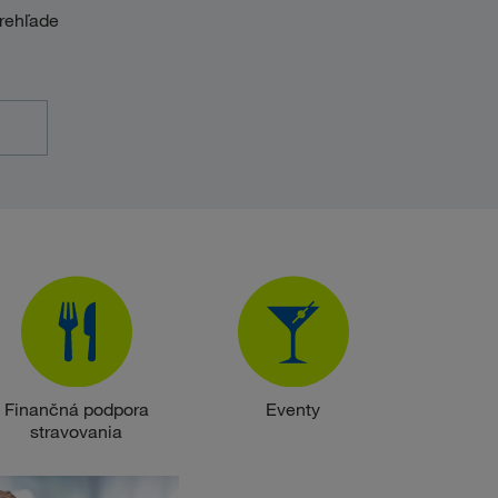
rehľade
Finančná podpora
Eventy
stravovania