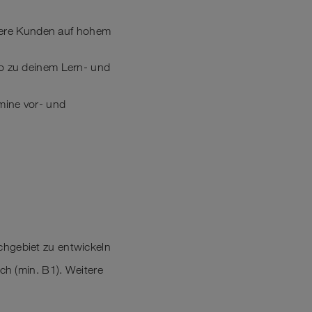
sere Kunden auf hohem
o zu deinem Lern- und
rmine vor- und
achgebiet zu entwickeln
h (min. B1). Weitere