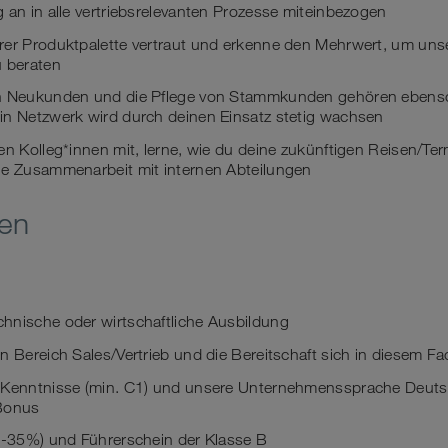
 an in alle vertriebsrelevanten Prozesse miteinbezogen
rer Produktpalette vertraut und erkenne den Mehrwert, um un
u beraten
on Neukunden und die Pflege von Stammkunden gehören ebens
in Netzwerk wird durch deinen Einsatz stetig wachsen
en Kolleg*innen mit, lerne, wie du deine zukünftigen Reisen/Te
ie Zusammenarbeit mit internen Abteilungen
nen
hnische oder wirtschaftliche Ausbildung
n Bereich Sales/Vertrieb und die Bereitschaft sich in diesem F
-Kenntnisse (min. C1) und unsere Unternehmenssprache Deutsc
 Bonus
30-35%) und Führerschein der Klasse B