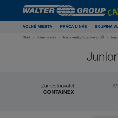
VOĽNÉ MIESTA
PRÁCA U NÁS
SKUPINA W
Start
Voľné miesta
Absolventky/absolventi SŠ
Juni
Junio
Zamestnávateľ:
M
CONTAINEX