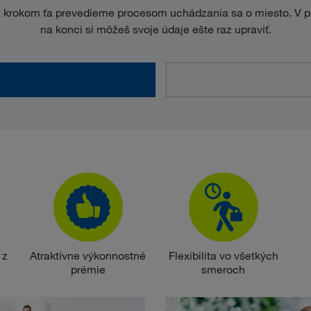
a krokom ťa prevedieme procesom uchádzania sa o miesto. V p
na konci si môžeš svoje údaje ešte raz upraviť.
 z
Atraktívne výkonnostné
Flexibilita vo všetkých
prémie
smeroch