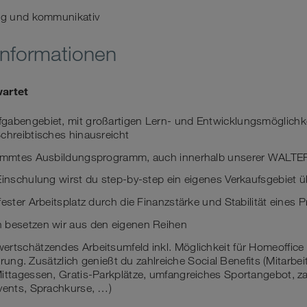
dig und kommunikativ
Informationen
wartet
gabengebiet, mit großartigen Lern- und Entwicklungsmöglichke
chreibtisches hinausreicht
stimmtes Ausbildungsprogramm, auch innerhalb unserer WAL
 Einschulung wirst du step-by-step ein eigenes Verkaufsgebiet
fester Arbeitsplatz durch die Finanzstärke und Stabilität eines
 besetzen wir aus den eigenen Reihen
ertschätzendes Arbeitsumfeld inkl. Möglichkeit für Homeoffice
sierung. Zusätzlich genießt du zahlreiche Social Benefits (Mitarbe
ittagessen, Gratis-Parkplätze, umfangreiches Sportangebot, za
Events, Sprachkurse, …)