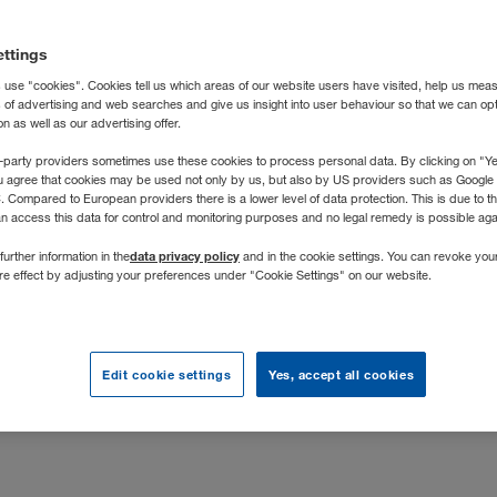
nsbeschreibung
ettings
 use "cookies". Cookies tell us which areas of our website users have visited, help us mea
s of advertising and web searches and give us insight into user behaviour so that we can op
 Unternehmen der WALTER GROUP und europäischer Marktführer
 as well as our advertising offer.
en Raumsystemen. Den Kunden aus Industrie, Handel, Gewerb
-party providers sometimes use these cookies to process personal data. By clicking on "Yes
rd "Raum sofort" – das heißt Raumlösungen mit Containern - z
u agree that cookies may be used not only by us, but also by US providers such as Googl
t in mehreren europäischen Werken. Das 1981 gegründete öster
Compared to European providers there is a lower level of data protection. This is due to th
an access this data for control and monitoring purposes and no legal remedy is possible agai
erbindet traditionelle Werte mit einem modernen Management
data privacy policy
further information in the
and in the cookie settings. You can revoke you
er (m/w/d) lernst du von den Profis, hast die Möglichkeit, dich
ure effect by adjusting your preferences under "Cookie Settings" on our website.
zu entwickeln und langfristig ein Profi im Sales Management z
i!
Edit cookie settings
Yes, accept all cookies