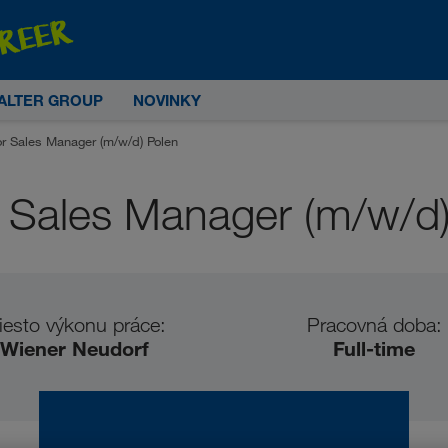
ALTER GROUP
NOVINKY
or Sales Manager (m/w/d) Polen
r Sales Manager (m/w/d)
iesto výkonu práce:
Pracovná doba:
Wiener Neudorf
Full-time