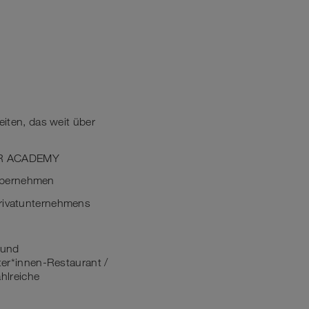
iten, das weit über
TER ACADEMY
 übernehmen
 Privatunternehmens
 und
iter*innen-Restaurant /
hlreiche