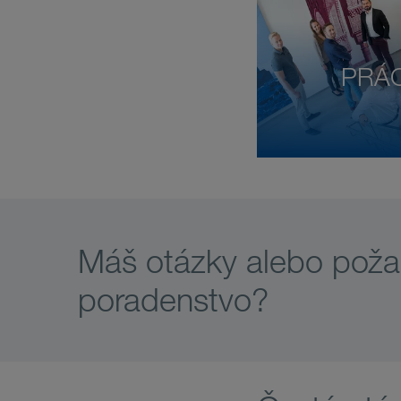
PRÁC
Máš otázky alebo pož
poradenstvo?