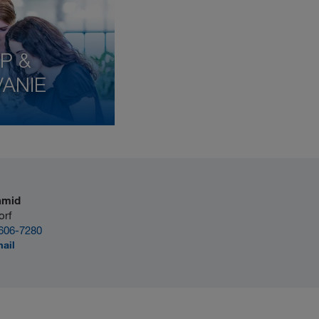
P &
VANIE
hmid
orf
606-7280
mail