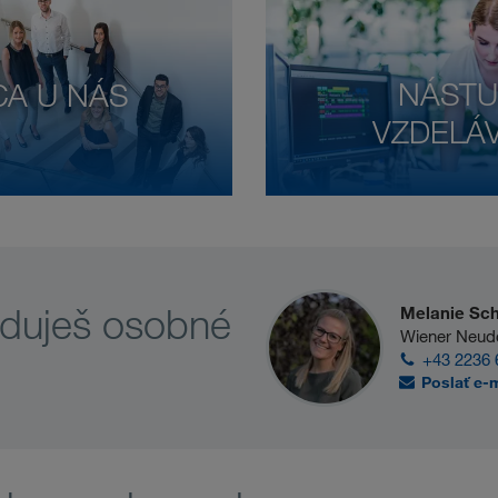
NÁSTU
A U NÁS
VZDELÁ
aduješ osobné
Melanie Sc
Wiener Neud
+43 2236 
Poslať e-