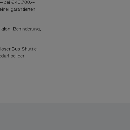
– bei € 46.700,--
iner garantierten
ligion, Behinderung,
nloser Bus-Shuttle-
darf bei der