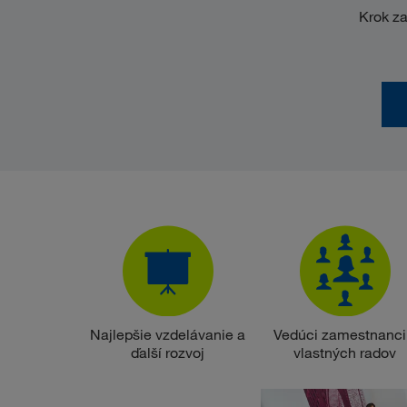
Krok z
Najlepšie vzdelávanie a
Vedúci zamestnanci
ďalší rozvoj
vlastných radov