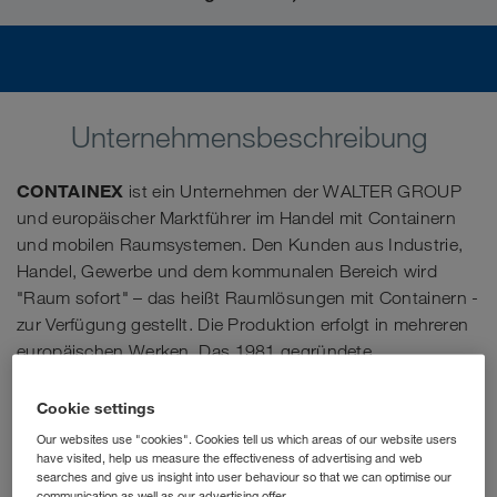
Unternehmensbeschreibung
CONTAINEX
ist ein Unternehmen der WALTER GROUP
und europäischer Marktführer im Handel mit Containern
und mobilen Raumsystemen. Den Kunden aus Industrie,
Handel, Gewerbe und dem kommunalen Bereich wird
"Raum sofort" – das heißt Raumlösungen mit Containern -
zur Verfügung gestellt. Die Produktion erfolgt in mehreren
europäischen Werken. Das 1981 gegründete
österreichische Familienunternehmen verbindet
traditionelle Werte mit einem modernen Management und
Cookie settings
Expansionsgeist.
Our websites use "cookies". Cookies tell us which areas of our website users
have visited, help us measure the effectiveness of advertising and web
searches and give us insight into user behaviour so that we can optimise our
Als Junior Sales Manager (m/w/d) lernst du von den Profis,
communication as well as our advertising offer.