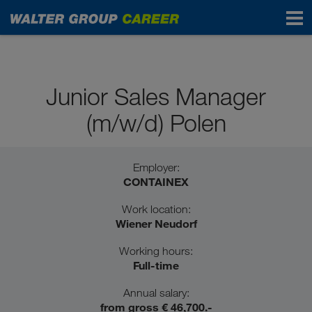
Pupils / School graduates
Junior Sales Manager
(m/w/d) Polen
Employer:
CONTAINEX
Work location:
Wiener Neudorf
Working hours:
Full-time
Annual salary:
from gross € 46,700.-