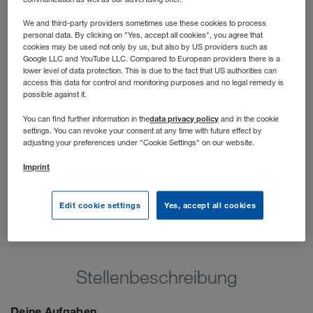
hast die Möglichkeit, dich praxisnah deinen Stärken
entsprechend zu entwickeln und langfristig ein Profi im
We and third-party providers sometimes use these cookies to process
personal data. By clicking on "Yes, accept all cookies", you agree that
Sales Management zu werden. Wir unterstützen dich
cookies may be used not only by us, but also by US providers such as
dabei!
Google LLC and YouTube LLC. Compared to European providers there is a
lower level of data protection. This is due to the fact that US authorities can
access this data for control and monitoring purposes and no legal remedy is
possible against it.
data privacy policy
You can find further information in the
and in the cookie
settings. You can revoke your consent at any time with future effect by
adjusting your preferences under "Cookie Settings" on our website.
Imprint
Edit cookie settings
Yes, accept all cookies
Stellenbeschreibung
Deine Aufgaben