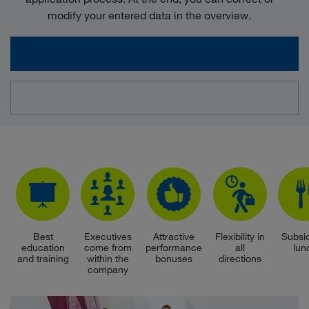
modify your entered data in the overview.
Best
Executives
Attractive
Flexibility in
Subsi
education
come from
performance
all
lun
and training
within the
bonuses
directions
company