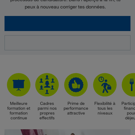
peux à nouveau corriger tes données.
Meilleure
Cadres
Prime de
Flexibilité à
Partici
formation et
parmi nos
performance
tous les
finan
formation
propres
attractive
niveaux
pour
continue
effectifs
déje