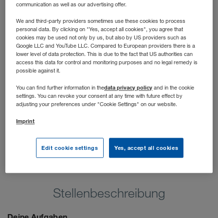
hast die Möglichkeit, dich praxisnah deinen Stärken
communication as well as our advertising offer.
entsprechend zu entwickeln und langfristig ein Profi im
We and third-party providers sometimes use these cookies to process
Sales Management zu werden. Wir unterstützen dich
personal data. By clicking on "Yes, accept all cookies", you agree that
cookies may be used not only by us, but also by US providers such as
dabei!
Google LLC and YouTube LLC. Compared to European providers there is a
lower level of data protection. This is due to the fact that US authorities can
access this data for control and monitoring purposes and no legal remedy is
possible against it.
data privacy policy
You can find further information in the
and in the cookie
settings. You can revoke your consent at any time with future effect by
adjusting your preferences under "Cookie Settings" on our website.
Imprint
Edit cookie settings
Yes, accept all cookies
Stellenbeschreibung
Deine Aufgaben