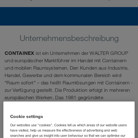
Unternehmensbeschreibung
CONTAINEX
ist ein Unternehmen der WALTER GROUP
und europäischer Marktführer im Handel mit Containern
und mobilen Raumsystemen. Den Kunden aus Industrie,
Handel, Gewerbe und dem kommunalen Bereich wird
"Raum sofort" – das heißt Raumlösungen mit Containern -
zur Verfügung gestellt. Die Produktion erfolgt in mehreren
europäischen Werken. Das 1981 gegründete
österreichische Familienunternehmen verbindet
traditionelle Werte mit einem modernen Management und
Cookie settings
Expansionsgeist.
Our websites use "cookies". Cookies tell us which areas of our website users
have visited, help us measure the effectiveness of advertising and web
Als Junior Sales Manager (m/w/d) lernst du von den Profis,
searches and give us insight into user behaviour so that we can optimise our