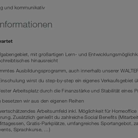
dig und kommunikativ
Informationen
wartet
gabengebiet, mit großartigen Lern- und Entwicklungsmöglichke
chreibtisches hinausreicht
stimmtes Ausbildungsprogramm, auch innerhalb unserer WAL
 Einschulung wirst du step-by-step ein eigenes Verkaufsgebiet
fester Arbeitsplatz durch die Finanzstärke und Stabilität eines
 besetzen wir aus den eigenen Reihen
ertschätzendes Arbeitsumfeld inkl. Möglichkeit für Homeoffice
sierung. Zusätzlich genießt du zahlreiche Social Benefits (Mitarbe
ittagessen, Gratis-Parkplätze, umfangreiches Sportangebot, za
Events, Sprachkurse, …)