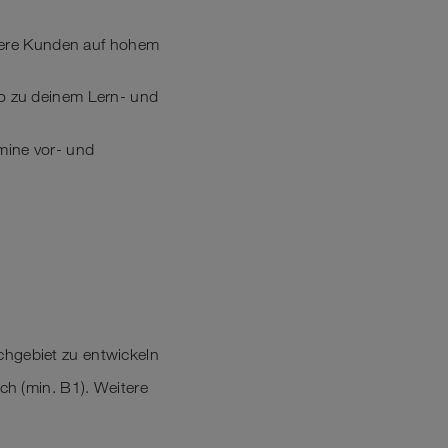
sere Kunden auf hohem
o zu deinem Lern- und
rmine vor- und
achgebiet zu entwickeln
h (min. B1). Weitere