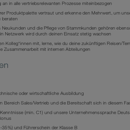
 an in alle vertriebsrelevanten Prozesse miteinbezogen
rer Produktpalette vertraut und erkenne den Mehrwert, um un
u beraten
on Neukunden und die Pflege von Stammkunden gehören ebens
in Netzwerk wird durch deinen Einsatz stetig wachsen
en Kolleg*innen mit, lerne, wie du deine zukünftigen Reisen/Te
ie Zusammenarbeit mit internen Abteilungen
nen
hnische oder wirtschaftliche Ausbildung
n Bereich Sales/Vertrieb und die Bereitschaft sich in diesem F
-Kenntnisse (min. C1) und unsere Unternehmenssprache Deutsc
 Bonus
30-35%) und Führerschein der Klasse B