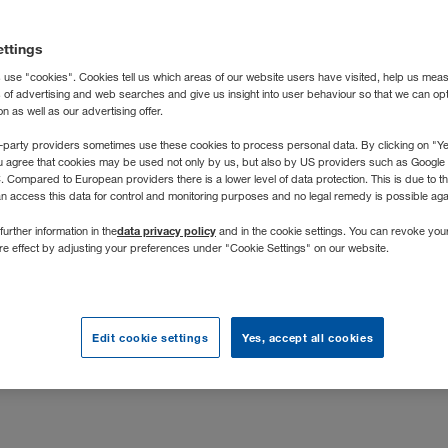
nsbeschreibung
ettings
 use "cookies". Cookies tell us which areas of our website users have visited, help us mea
s of advertising and web searches and give us insight into user behaviour so that we can op
 Unternehmen der WALTER GROUP und europäischer Marktführer
 as well as our advertising offer.
en Raumsystemen. Den Kunden aus Industrie, Handel, Gewerb
-party providers sometimes use these cookies to process personal data. By clicking on "Yes
rd "Raum sofort" – das heißt Raumlösungen mit Containern - z
u agree that cookies may be used not only by us, but also by US providers such as Googl
t in mehreren europäischen Werken. Das 1981 gegründete öster
Compared to European providers there is a lower level of data protection. This is due to th
an access this data for control and monitoring purposes and no legal remedy is possible agai
erbindet traditionelle Werte mit einem modernen Management
data privacy policy
further information in the
and in the cookie settings. You can revoke you
er (m/w/d) lernst du von den Profis, hast die Möglichkeit, dich
ure effect by adjusting your preferences under "Cookie Settings" on our website.
zu entwickeln und langfristig ein Profi im Sales Management z
i!
Edit cookie settings
Yes, accept all cookies