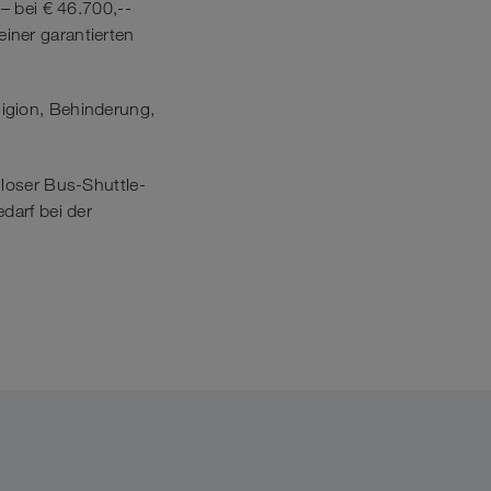
– bei € 46.700,--
iner garantierten
ligion, Behinderung,
nloser Bus-Shuttle-
darf bei der