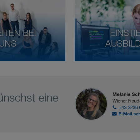
ITEN BEI
EINSTI
UNS
AUSBIL
ünschst eine
Melanie Sc
Wiener Neud
+43 2236 
E-Mail se