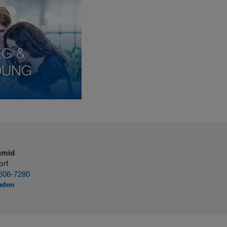
EG &
DUNG
hmid
orf
606-7280
nden