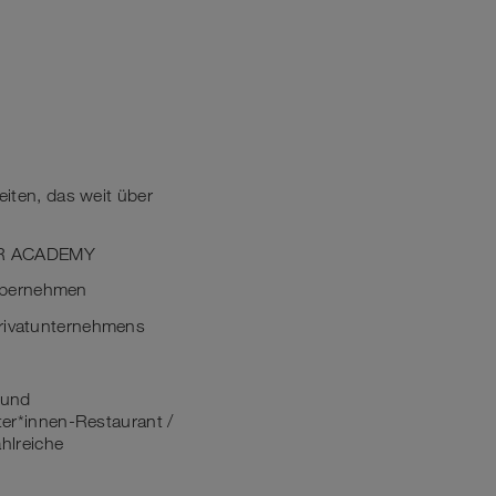
iten, das weit über
TER ACADEMY
 übernehmen
 Privatunternehmens
 und
iter*innen-Restaurant /
hlreiche