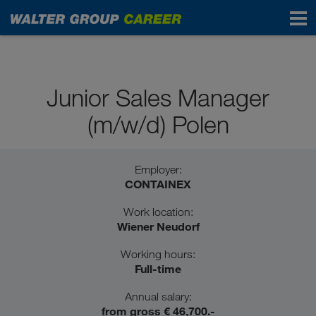
Pupils / School graduates
Junior Sales Manager
(m/w/d) Polen
Employer:
CONTAINEX
Work location:
Wiener Neudorf
Working hours:
Full-time
Annual salary:
from gross € 46,700.-