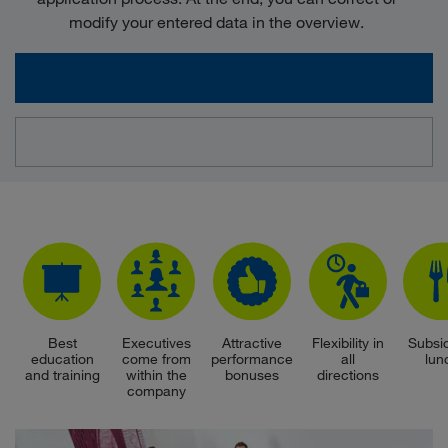
modify your entered data in the overview.
Best
Executives
Attractive
Flexibility in
Subsi
education
come from
performance
all
lun
and training
within the
bonuses
directions
company