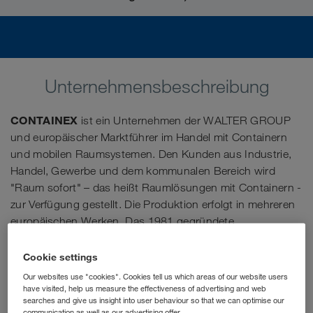
Unternehmensbeschreibung
CONTAINEX
ist ein Unternehmen der WALTER GROUP
und europäischer Marktführer im Handel mit Containern
und mobilen Raumsystemen. Den Kunden aus Industrie,
Handel, Gewerbe und dem kommunalen Bereich wird
"Raum sofort" – das heißt Raumlösungen mit Containern -
zur Verfügung gestellt. Die Produktion erfolgt in mehreren
europäischen Werken. Das 1981 gegründete
österreichische Familienunternehmen verbindet
traditionelle Werte mit einem modernen Management und
Cookie settings
Expansionsgeist.
Our websites use "cookies". Cookies tell us which areas of our website users
have visited, help us measure the effectiveness of advertising and web
searches and give us insight into user behaviour so that we can optimise our
Als Junior Sales Manager (m/w/d) lernst du von den Profis,
communication as well as our advertising offer.