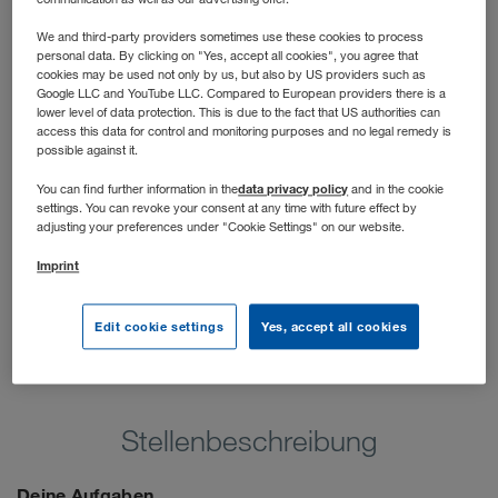
hast die Möglichkeit, dich praxisnah deinen Stärken
entsprechend zu entwickeln und langfristig ein Profi im
We and third-party providers sometimes use these cookies to process
personal data. By clicking on "Yes, accept all cookies", you agree that
Sales Management zu werden. Wir unterstützen dich
cookies may be used not only by us, but also by US providers such as
dabei!
Google LLC and YouTube LLC. Compared to European providers there is a
lower level of data protection. This is due to the fact that US authorities can
access this data for control and monitoring purposes and no legal remedy is
possible against it.
data privacy policy
You can find further information in the
and in the cookie
settings. You can revoke your consent at any time with future effect by
adjusting your preferences under "Cookie Settings" on our website.
Imprint
Edit cookie settings
Yes, accept all cookies
Stellenbeschreibung
Deine Aufgaben