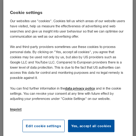
laufen? Dann bist du bei uns richtig: In dieser Rolle
steuerst du die operative Transportabwicklung nach der
Cookie settings
Grobplanung und hältst die Abläufe auch dann auf Kurs,
Our websites use "cookies". Cookies tell us which areas of our website users
wenn’s dynamisch wird.
have visited, help us measure the effectiveness of advertising and web
searches and give us insight into user behaviour so that we can optimise our
communication as well as our advertising offer.
We and third-party providers sometimes use these cookies to process
personal data. By clicking on "Yes, accept all cookies", you agree that
cookies may be used not only by us, but also by US providers such as
Google LLC and YouTube LLC. Compared to European providers there is a
lower level of data protection. This is due to the fact that US authorities can
access this data for control and monitoring purposes and no legal remedy is
possible against it.
data privacy policy
You can find further information in the
and in the cookie
settings. You can revoke your consent at any time with future effect by
adjusting your preferences under "Cookie Settings" on our website.
Imprint
Stellenbeschreibung
Edit cookie settings
Yes, accept all cookies