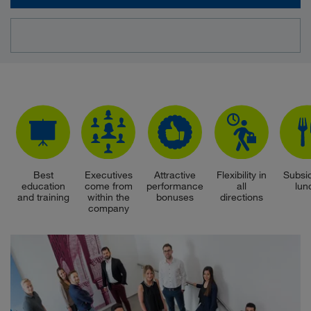
Best
Executives
Attractive
Flexibility in
Subsi
education
come from
performance
all
lun
and training
within the
bonuses
directions
company