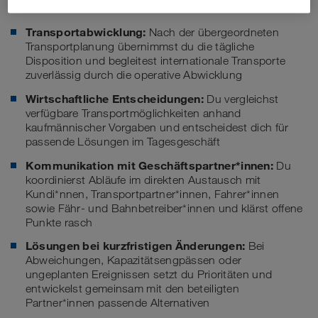
Deine Aufgaben
Transportabwicklung:
Nach der übergeordneten
Transportplanung übernimmst du die tägliche
Disposition und begleitest internationale Transporte
zuverlässig durch die operative Abwicklung
Wirtschaftliche Entscheidungen:
Du vergleichst
verfügbare Transportmöglichkeiten anhand
kaufmännischer Vorgaben und entscheidest dich für
passende Lösungen im Tagesgeschäft
Kommunikation mit Geschäftspartner*innen:
Du
koordinierst Abläufe im direkten Austausch mit
Kundi*nnen, Transportpartner*innen, Fahrer*innen
sowie Fähr- und Bahnbetreiber*innen und klärst offene
Punkte rasch
Lösungen bei kurzfristigen Änderungen:
Bei
Abweichungen, Kapazitätsengpässen oder
ungeplanten Ereignissen setzt du Prioritäten und
entwickelst gemeinsam mit den beteiligten
Partner*innen passende Alternativen