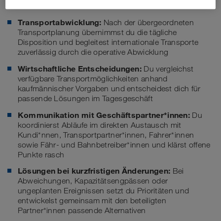
Deine Aufgaben
Transportabwicklung:
Nach der übergeordneten
Transportplanung übernimmst du die tägliche
Disposition und begleitest internationale Transporte
zuverlässig durch die operative Abwicklung
Wirtschaftliche Entscheidungen:
Du vergleichst
verfügbare Transportmöglichkeiten anhand
kaufmännischer Vorgaben und entscheidest dich für
passende Lösungen im Tagesgeschäft
Kommunikation mit Geschäftspartner*innen:
Du
koordinierst Abläufe im direkten Austausch mit
Kundi*nnen, Transportpartner*innen, Fahrer*innen
sowie Fähr- und Bahnbetreiber*innen und klärst offene
Punkte rasch
Lösungen bei kurzfristigen Änderungen:
Bei
Abweichungen, Kapazitätsengpässen oder
ungeplanten Ereignissen setzt du Prioritäten und
entwickelst gemeinsam mit den beteiligten
Partner*innen passende Alternativen