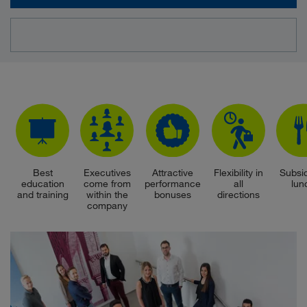
Best
Executives
Attractive
Flexibility in
Subsi
education
come from
performance
all
lun
and training
within the
bonuses
directions
company