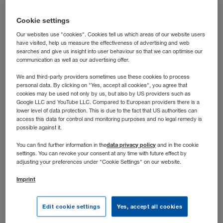
laufen? Dann bist du bei uns richtig: In dieser Rolle
steuerst du die operative Transportabwicklung nach der
Cookie settings
Grobplanung und hältst die Abläufe auch dann auf Kurs,
Our websites use "cookies". Cookies tell us which areas of our website users
wenn’s dynamisch wird.
have visited, help us measure the effectiveness of advertising and web
searches and give us insight into user behaviour so that we can optimise our
communication as well as our advertising offer.
We and third-party providers sometimes use these cookies to process
personal data. By clicking on "Yes, accept all cookies", you agree that
cookies may be used not only by us, but also by US providers such as
Google LLC and YouTube LLC. Compared to European providers there is a
lower level of data protection. This is due to the fact that US authorities can
access this data for control and monitoring purposes and no legal remedy is
possible against it.
data privacy policy
You can find further information in the
and in the cookie
settings. You can revoke your consent at any time with future effect by
adjusting your preferences under "Cookie Settings" on our website.
Imprint
Stellenbeschreibung
Edit cookie settings
Yes, accept all cookies