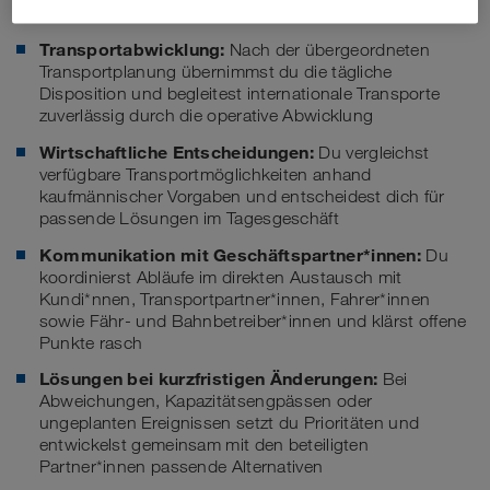
Deine Aufgaben
Transportabwicklung:
Nach der übergeordneten
Transportplanung übernimmst du die tägliche
Disposition und begleitest internationale Transporte
zuverlässig durch die operative Abwicklung
Wirtschaftliche Entscheidungen:
Du vergleichst
verfügbare Transportmöglichkeiten anhand
kaufmännischer Vorgaben und entscheidest dich für
passende Lösungen im Tagesgeschäft
Kommunikation mit Geschäftspartner*innen:
Du
koordinierst Abläufe im direkten Austausch mit
Kundi*nnen, Transportpartner*innen, Fahrer*innen
sowie Fähr- und Bahnbetreiber*innen und klärst offene
Punkte rasch
Lösungen bei kurzfristigen Änderungen:
Bei
Abweichungen, Kapazitätsengpässen oder
ungeplanten Ereignissen setzt du Prioritäten und
entwickelst gemeinsam mit den beteiligten
Partner*innen passende Alternativen