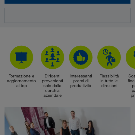
Formazione e
Dirigenti
Interessanti
Flessibilità
So
aggiornamento
provenienti
premi di
in tutte le
fina
al top
solo dalla
produttività
direzioni
p
cerchia
p
aziendale
p