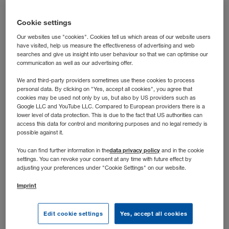
laufen? Dann bist du bei uns richtig: In dieser Rolle
steuerst du die operative Transportabwicklung nach der
Cookie settings
Grobplanung und hältst die Abläufe auch dann auf Kurs,
Our websites use "cookies". Cookies tell us which areas of our website users
wenn’s dynamisch wird.
have visited, help us measure the effectiveness of advertising and web
searches and give us insight into user behaviour so that we can optimise our
communication as well as our advertising offer.
We and third-party providers sometimes use these cookies to process
personal data. By clicking on "Yes, accept all cookies", you agree that
cookies may be used not only by us, but also by US providers such as
Google LLC and YouTube LLC. Compared to European providers there is a
lower level of data protection. This is due to the fact that US authorities can
access this data for control and monitoring purposes and no legal remedy is
possible against it.
data privacy policy
You can find further information in the
and in the cookie
settings. You can revoke your consent at any time with future effect by
adjusting your preferences under "Cookie Settings" on our website.
Imprint
Stellenbeschreibung
Edit cookie settings
Yes, accept all cookies