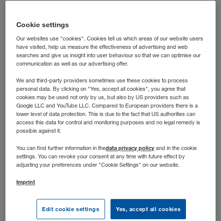
laufen? Dann bist du bei uns richtig: In dieser Rolle
steuerst du die operative Transportabwicklung nach der
Cookie settings
Grobplanung und hältst die Abläufe auch dann auf Kurs,
Our websites use "cookies". Cookies tell us which areas of our website users
wenn’s dynamisch wird.
have visited, help us measure the effectiveness of advertising and web
searches and give us insight into user behaviour so that we can optimise our
communication as well as our advertising offer.
We and third-party providers sometimes use these cookies to process
personal data. By clicking on "Yes, accept all cookies", you agree that
cookies may be used not only by us, but also by US providers such as
Google LLC and YouTube LLC. Compared to European providers there is a
lower level of data protection. This is due to the fact that US authorities can
access this data for control and monitoring purposes and no legal remedy is
possible against it.
data privacy policy
You can find further information in the
and in the cookie
settings. You can revoke your consent at any time with future effect by
adjusting your preferences under "Cookie Settings" on our website.
Imprint
Stellenbeschreibung
Edit cookie settings
Yes, accept all cookies