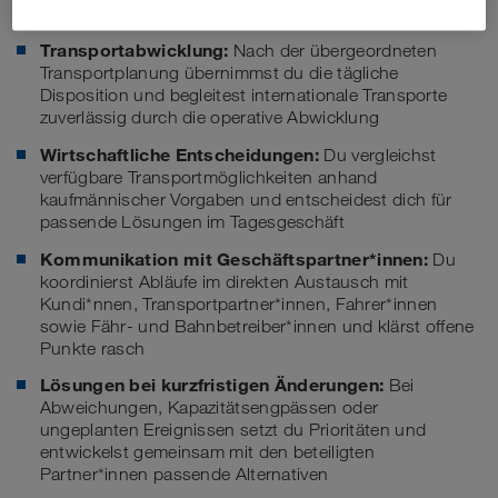
Deine Aufgaben
Transportabwicklung:
Nach der übergeordneten
Transportplanung übernimmst du die tägliche
Disposition und begleitest internationale Transporte
zuverlässig durch die operative Abwicklung
Wirtschaftliche Entscheidungen:
Du vergleichst
verfügbare Transportmöglichkeiten anhand
kaufmännischer Vorgaben und entscheidest dich für
passende Lösungen im Tagesgeschäft
Kommunikation mit Geschäftspartner*innen:
Du
koordinierst Abläufe im direkten Austausch mit
Kundi*nnen, Transportpartner*innen, Fahrer*innen
sowie Fähr- und Bahnbetreiber*innen und klärst offene
Punkte rasch
Lösungen bei kurzfristigen Änderungen:
Bei
Abweichungen, Kapazitätsengpässen oder
ungeplanten Ereignissen setzt du Prioritäten und
entwickelst gemeinsam mit den beteiligten
Partner*innen passende Alternativen