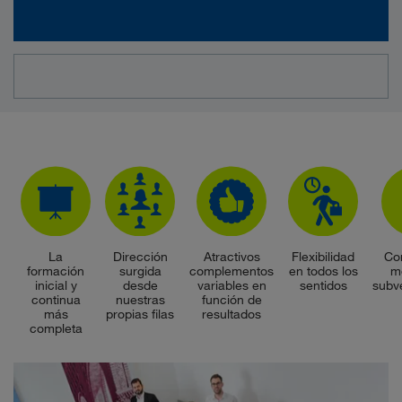
La
Dirección
Atractivos
Flexibilidad
Co
formación
surgida
complementos
en todos los
m
inicial y
desde
variables en
sentidos
subv
continua
nuestras
función de
más
propias filas
resultados
completa