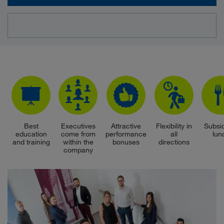
Best
Executives
Attractive
Flexibility in
Subsi
education
come from
performance
all
lun
and training
within the
bonuses
directions
company