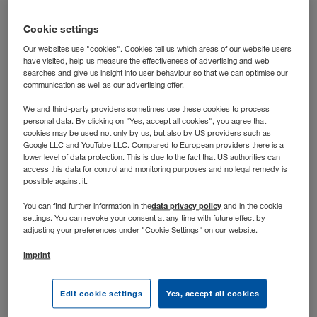
laufen? Dann bist du bei uns richtig: In dieser Rolle
steuerst du die operative Transportabwicklung nach der
Cookie settings
Grobplanung und hältst die Abläufe auch dann auf Kurs,
Our websites use "cookies". Cookies tell us which areas of our website users
wenn’s dynamisch wird.
have visited, help us measure the effectiveness of advertising and web
searches and give us insight into user behaviour so that we can optimise our
communication as well as our advertising offer.
We and third-party providers sometimes use these cookies to process
personal data. By clicking on "Yes, accept all cookies", you agree that
cookies may be used not only by us, but also by US providers such as
Google LLC and YouTube LLC. Compared to European providers there is a
lower level of data protection. This is due to the fact that US authorities can
access this data for control and monitoring purposes and no legal remedy is
possible against it.
data privacy policy
You can find further information in the
and in the cookie
settings. You can revoke your consent at any time with future effect by
adjusting your preferences under "Cookie Settings" on our website.
Imprint
Stellenbeschreibung
Edit cookie settings
Yes, accept all cookies