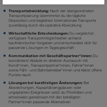
Deine Aufgaben
Transportabwicklung:
Nach der übergeordneten
Transportplanung übernimmst du die tägliche
Disposition und begleitest internationale Transporte
zuverlässig durch die operative Abwicklung
Wirtschaftliche Entscheidungen:
Du vergleichst
verfügbare Transportmöglichkeiten anhand
kaufmännischer Vorgaben und entscheidest dich für
passende Lösungen im Tagesgeschäft
Kommunikation mit Geschäftspartner*innen:
Du
koordinierst Abläufe im direkten Austausch mit
Kundi*nnen, Transportpartner*innen, Fahrer*innen
sowie Fähr- und Bahnbetreiber*innen und klärst offene
Punkte rasch
Lösungen bei kurzfristigen Änderungen:
Bei
Abweichungen, Kapazitätsengpässen oder
ungeplanten Ereignissen setzt du Prioritäten und
entwickelst gemeinsam mit den beteiligten
Partner*innen passende Alternativen