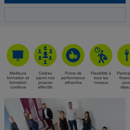
Meilleure
Cadres
Prime de
Flexibilité à
Partici
formation et
parmi nos
performance
tous les
finan
formation
propres
attractive
niveaux
pour
continue
effectifs
déje