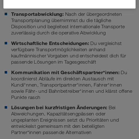
Deine Aufgaben
Transportabwicklung:
Nach der übergeordneten
Transportplanung übernimmst du die tägliche
Disposition und begleitest internationale Transporte
zuverlässig durch die operative Abwicklung
Wirtschaftliche Entscheidungen:
Du vergleichst
verfügbare Transportmöglichkeiten anhand
kaufmännischer Vorgaben und entscheidest dich für
passende Lösungen im Tagesgeschäft
Kommunikation mit Geschäftspartner*innen:
Du
koordinierst Abläufe im direkten Austausch mit
Kundi*nnen, Transportpartner*innen, Fahrer*innen
sowie Fähr- und Bahnbetreiber*innen und klärst offene
Punkte rasch
Lösungen bei kurzfristigen Änderungen:
Bei
Abweichungen, Kapazitätsengpässen oder
ungeplanten Ereignissen setzt du Prioritäten und
entwickelst gemeinsam mit den beteiligten
Partner*innen passende Alternativen