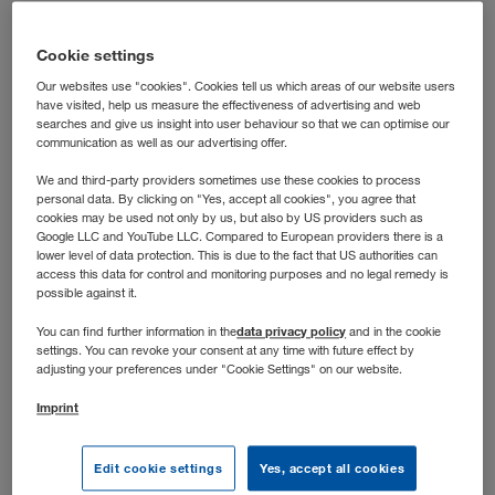
laufen? Dann bist du bei uns richtig: In dieser Rolle
steuerst du die operative Transportabwicklung nach der
Cookie settings
Grobplanung und hältst die Abläufe auch dann auf Kurs,
Our websites use "cookies". Cookies tell us which areas of our website users
wenn’s dynamisch wird.
have visited, help us measure the effectiveness of advertising and web
searches and give us insight into user behaviour so that we can optimise our
communication as well as our advertising offer.
We and third-party providers sometimes use these cookies to process
personal data. By clicking on "Yes, accept all cookies", you agree that
cookies may be used not only by us, but also by US providers such as
Google LLC and YouTube LLC. Compared to European providers there is a
lower level of data protection. This is due to the fact that US authorities can
access this data for control and monitoring purposes and no legal remedy is
possible against it.
data privacy policy
You can find further information in the
and in the cookie
settings. You can revoke your consent at any time with future effect by
adjusting your preferences under "Cookie Settings" on our website.
Imprint
Stellenbeschreibung
Edit cookie settings
Yes, accept all cookies