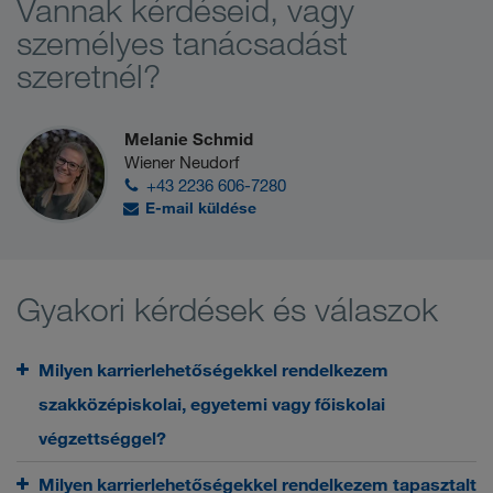
Vannak kérdéseid, vagy
személyes tanácsadást
szeretnél?
Melanie Schmid
Wiener Neudorf
+43 2236 606-7280
E-mail küldése
Gyakori kérdések és válaszok
Milyen karrierlehetőségekkel rendelkezem
szakközépiskolai, egyetemi vagy főiskolai
végzettséggel?
Milyen karrierlehetőségekkel rendelkezem tapasztalt