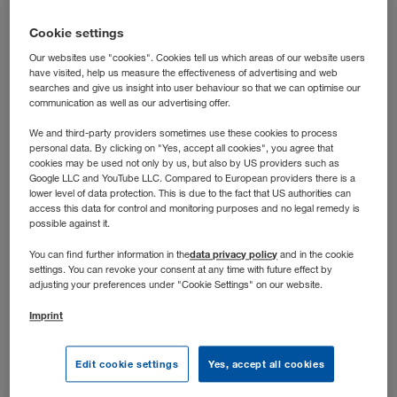
laufen? Dann bist du bei uns richtig: In dieser Rolle
steuerst du die operative Transportabwicklung nach der
Cookie settings
Grobplanung und hältst die Abläufe auch dann auf Kurs,
Our websites use "cookies". Cookies tell us which areas of our website users
have visited, help us measure the effectiveness of advertising and web
wenn’s dynamisch wird.
searches and give us insight into user behaviour so that we can optimise our
communication as well as our advertising offer.
We and third-party providers sometimes use these cookies to process
personal data. By clicking on "Yes, accept all cookies", you agree that
cookies may be used not only by us, but also by US providers such as
Google LLC and YouTube LLC. Compared to European providers there is a
lower level of data protection. This is due to the fact that US authorities can
access this data for control and monitoring purposes and no legal remedy is
possible against it.
data privacy policy
You can find further information in the
and in the cookie
settings. You can revoke your consent at any time with future effect by
adjusting your preferences under "Cookie Settings" on our website.
Imprint
Stellenbeschreibung
Edit cookie settings
Yes, accept all cookies