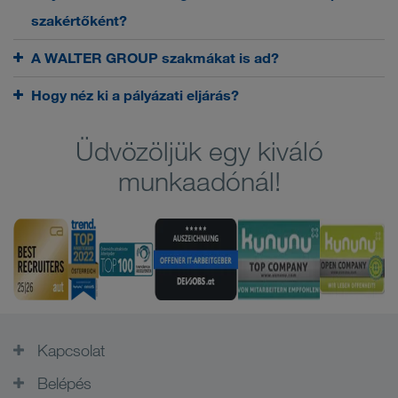
szakértőként?
A WALTER GROUP szakmákat is ad?
Hogy néz ki a pályázati eljárás?
Üdvözöljük egy kiváló
munkaadónál!
Kapcsolat
Belépés