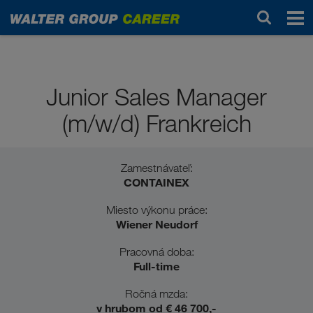
Absolventky/absolventi SŠ
Junior Sales Manager
(m/w/d) Frankreich
Zamestnávateľ:
CONTAINEX
Miesto výkonu práce:
Wiener Neudorf
Pracovná doba:
Full-time
Ročná mzda:
v hrubom od € 46 700,-