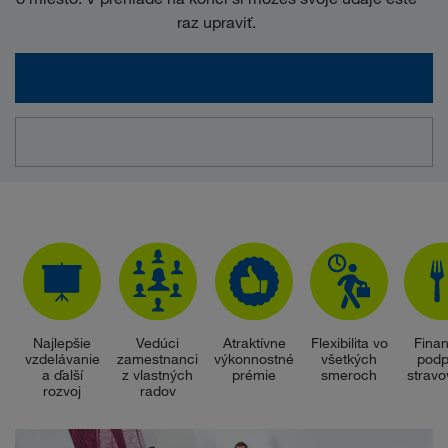
raz upraviť.
Najlepšie
Vedúci
Atraktívne
Flexibilita vo
Fina
vzdelávanie
zamestnanci
výkonnostné
všetkých
podp
a ďalší
z vlastných
prémie
smeroch
stravo
rozvoj
radov