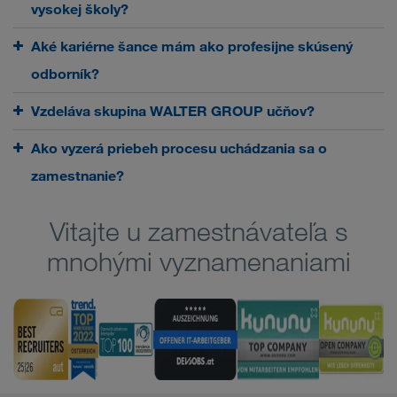
vysokej školy?
Aké kariérne šance mám ako profesijne skúsený
odborník?
Vzdeláva skupina WALTER GROUP učňov?
Ako vyzerá priebeh procesu uchádzania sa o
zamestnanie?
Vitajte u zamestnávateľa s
mnohými vyznamenaniami