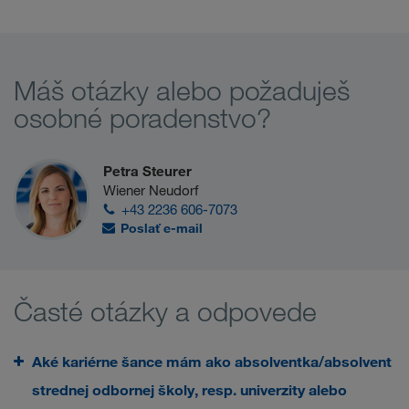
Máš otázky alebo požaduješ
osobné poradenstvo?
Petra Steurer
Wiener Neudorf
+43 2236 606-7073
Poslať e-mail
Časté otázky a odpovede
Aké kariérne šance mám ako absolventka/absolvent
strednej odbornej školy, resp. univerzity alebo