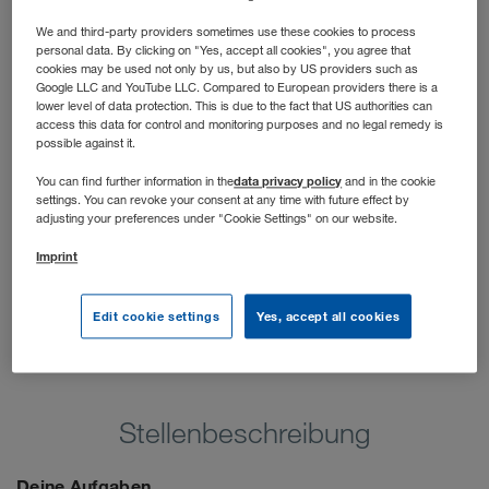
hast die Möglichkeit, dich praxisnah deinen Stärken
We and third-party providers sometimes use these cookies to process
entsprechend zu entwickeln und langfristig ein Profi im
personal data. By clicking on "Yes, accept all cookies", you agree that
Sales Management zu werden. Wir unterstützen dich
cookies may be used not only by us, but also by US providers such as
dabei!
Google LLC and YouTube LLC. Compared to European providers there is a
lower level of data protection. This is due to the fact that US authorities can
access this data for control and monitoring purposes and no legal remedy is
possible against it.
data privacy policy
You can find further information in the
and in the cookie
settings. You can revoke your consent at any time with future effect by
adjusting your preferences under "Cookie Settings" on our website.
Imprint
Edit cookie settings
Yes, accept all cookies
Stellenbeschreibung
Deine Aufgaben