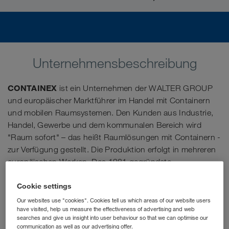
Unternehmensbeschreibung
CONTAINEX
ist ein Unternehmen der WALTER GROUP
und europäischer Marktführer im Handel mit Containern
und mobilen Raumsystemen. Den Kunden aus Industrie,
Handel, Gewerbe und dem kommunalen Bereich wird
"Raum sofort" – das heißt Raumlösungen mit Containern -
zur Verfügung gestellt. Die Produktion erfolgt in mehreren
europäischen Werken. Das 1981 gegründete
österreichische Familienunternehmen verbindet
traditionelle Werte mit einem modernen Management und
Cookie settings
Expansionsgeist.
Our websites use "cookies". Cookies tell us which areas of our website users
have visited, help us measure the effectiveness of advertising and web
searches and give us insight into user behaviour so that we can optimise our
Als Junior Sales Manager (m/w/d) lernst du von den Profis,
communication as well as our advertising offer.