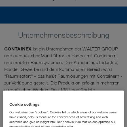
Unternehmensbeschreibung
CONTAINEX
ist ein Unternehmen der WALTER GROUP
und europäischer Marktführer im Handel mit Containern
und mobilen Raumsystemen. Den Kunden aus Industrie,
Handel, Gewerbe und dem kommunalen Bereich wird
"Raum sofort" – das heißt Raumlösungen mit Containern -
zur Verfügung gestellt. Die Produktion erfolgt in mehreren
europäischen Werken. Das 1981 gegründete
österreichische Familienunternehmen verbindet
traditionelle Werte mit einem modernen Management und
Cookie settings
Expansionsgeist.
Our websites use "cookies". Cookies tell us which areas of our website users
have visited, help us measure the effectiveness of advertising and web
searches and give us insight into user behaviour so that we can optimise our
Als Junior Sales Manager (m/w/d) lernst du von den Profis,
communication as well as our advertising offer.