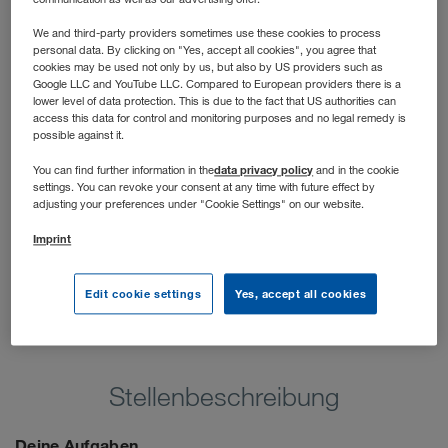
hast die Möglichkeit, dich praxisnah deinen Stärken
entsprechend zu entwickeln und langfristig ein Profi im
We and third-party providers sometimes use these cookies to process
personal data. By clicking on "Yes, accept all cookies", you agree that
Sales Management zu werden. Wir unterstützen dich
cookies may be used not only by us, but also by US providers such as
dabei!
Google LLC and YouTube LLC. Compared to European providers there is a
lower level of data protection. This is due to the fact that US authorities can
access this data for control and monitoring purposes and no legal remedy is
possible against it.
data privacy policy
You can find further information in the
and in the cookie
settings. You can revoke your consent at any time with future effect by
adjusting your preferences under "Cookie Settings" on our website.
Imprint
Edit cookie settings
Yes, accept all cookies
Stellenbeschreibung
Deine Aufgaben