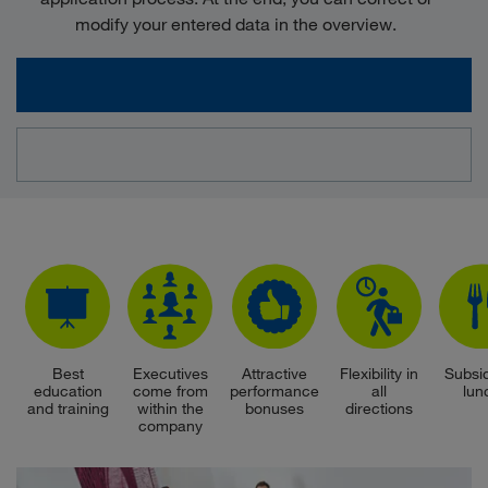
modify your entered data in the overview.
Best
Executives
Attractive
Flexibility in
Subsi
education
come from
performance
all
lun
and training
within the
bonuses
directions
company