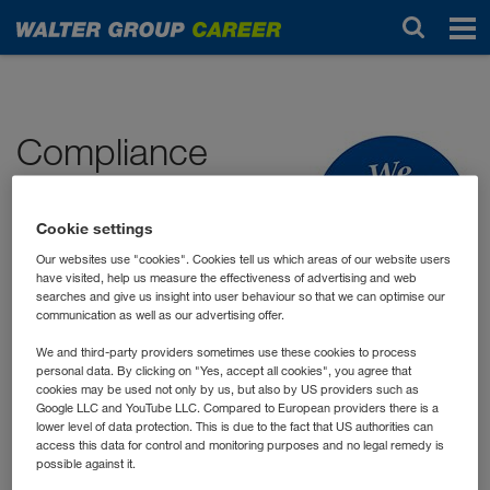
Start
Compliance
La Compliance signifie le respect des
Cookie settings
dispositions légales et internes à
Our websites use "cookies". Cookies tell us which areas of our website users
l'entreprise. Nos activités
have visited, help us measure the effectiveness of advertising and web
commerciales sont conformes aux
searches and give us insight into user behaviour so that we can optimise our
lois, à notre
Code of Conduct
et aux autres directives et
communication as well as our advertising offer.
instructions internes. La Compliance est pour nous partie
We and third-party providers sometimes use these cookies to process
intégrante de notre responsabilité sociale.
personal data. By clicking on "Yes, accept all cookies", you agree that
cookies may be used not only by us, but also by US providers such as
Google LLC and YouTube LLC. Compared to European providers there is a
lower level of data protection. This is due to the fact that US authorities can
Les directives de Compliance établies dans notre
access this data for control and monitoring purposes and no legal remedy is
possible against it.
Code of Conduct
sont complétées par notre système