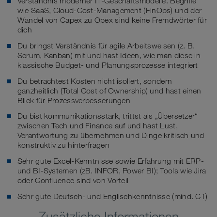
Verständnis moderner IT-Geschäftsmodelle. Begriffe
wie SaaS, Cloud-Cost-Management (FinOps) und der
Wandel von Capex zu Opex sind keine Fremdwörter für
dich
Du bringst Verständnis für agile Arbeitsweisen (z. B.
Scrum, Kanban) mit und hast Ideen, wie man diese in
klassische Budget- und Planungsprozesse integriert
Du betrachtest Kosten nicht isoliert, sondern
ganzheitlich (Total Cost of Ownership) und hast einen
Blick für Prozessverbesserungen
Du bist kommunikationsstark, trittst als „Übersetzer“
zwischen Tech und Finance auf und hast Lust,
Verantwortung zu übernehmen und Dinge kritisch und
konstruktiv zu hinterfragen
Sehr gute Excel-Kenntnisse sowie Erfahrung mit ERP-
und BI-Systemen (zB. INFOR, Power BI); Tools wie Jira
oder Confluence sind von Vorteil
Sehr gute Deutsch- und Englischkenntnisse (mind. C1)
Zusätzliche Informationen