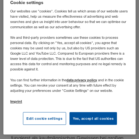
Cookie settings
Our websites use "cookies". Cookies tell us which areas of our website users
have visited, help us measure the effectiveness of advertising and web
searches and give us insight into user behaviour so that we can optimise our
communication as well as our advertising offer.
We and third-party providers sometimes use these cookies to process
personal data. By clicking on "Yes, accept all cookies", you agree that
cookies may be used not only by us, but also by US providers such as
Google LLC and YouTube LLC. Compared to European providers there is a
lower level of data protection. This is due to the fact that US authorities can
access this data for control and monitoring purposes and no legal remedy is
possible against it.
data privacy policy
You can find further information in the
and in the cookie
settings. You can revoke your consent at any time with future effect by
adjusting your preferences under "Cookie Settings" on our website.
Stellenbeschreibung
Imprint
Deine Aufgaben
Edit cookie settings
Yes, accept all cookies
Business Partner
ing
für den CIO:
Du begleitest die
wirtschaftliche Steuerung aller IT-Aktivitäten und
fungierst als kaufmännisches Gewissen bei großen