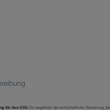
hreibung
ing
für den CIO:
Du begleitest die wirtschaftliche Steuerung alle