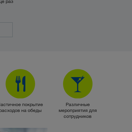
ще раз
астичное покрытие
Различные
расходов на обеды
мероприятия для
сотрудников