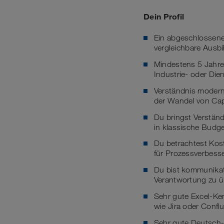
Dein Profil
Ein abgeschlossenes
vergleichbare Ausb
Mindestens 5 Jahre 
Industrie- oder Di
Verständnis modern
der Wandel von Cap
Du bringst Verständ
in klassische Budge
Du betrachtest Kost
für Prozessverbess
Du bist kommunikati
Verantwortung zu ü
Sehr gute Excel-Ke
wie Jira oder Conflu
Sehr gute Deutsch-