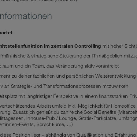
Informationen
wartet
ttstellenfunktion im zentralen Controlling
mit hoher Sicht
ufmännische & strategische Steuerung der IT maßgeblich mitzu
elraum und ein Team, das Veränderung aktiv vorantreibt
ment zu deiner fachlichen und persönlichen Weiterentwicklung
tiv an Strategie- und Transformationsprozessen mitzuwirken
eitsplatz mit langfristiger Perspektive in einem finanzstarken P
ertschätzendes Arbeitsumfeld inkl. Möglichkeit für Homeoffice
sierung. Zusätzlich genießt du zahlreiche Social Benefits (Mitarbe
Mittagessen, Inhouse-Pub / Lounge, Gratis-Parkplätze, umfang
ter*innen-Events, Sprachkurse, …)
diese Position liegt – abhängig von Qualifikation und Erfahrung 