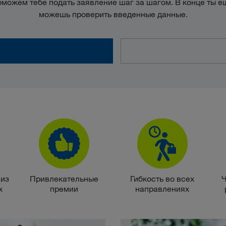
можем тебе подать заявление шаг за шагом. В конце ты е
можешь проверить введенные данные.
 из
Привлекательные
Гибкость во всех
Ч
х
премии
направлениях