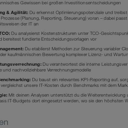
männisches Gewissen bei großen Investitionsentscheidungen
g & Agilität:
Du erkennst Optimierungspotenziale und treibst
g-Prozesse (Planung, Reporting, Steuerung) voran – dabei pass
itsweisen der IT an
 TCO:
Du analysierst Kostenstrukturen unter TCO-Gesichtspun
 bereitest fundierte Entscheidungsvorlagen vor
anagement:
Du etablierst Methoden zur Steuerung variabler C
i der kaufmännischen Bewertung komplexer Lizenz- und Wartu
stungsverrechnung:
Du verantwortest die interne Leistungsver
ire und nachvollziehbare Verrechnungsmodelle
Benchmarking:
Du baust ein relevantes KPI-Reporting auf, sorg
vergleichst unsere IT-Kosten durch Benchmarks mit dem Mark
gie:
Mit deinen Analysen unterstützt du die Weiterentwicklung u
 dass IT-Budgets dort eingesetzt werden, wo sie den höchsten We
nen