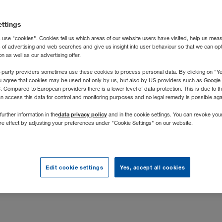
nsbeschreibung
ettings
 use "cookies". Cookies tell us which areas of our website users have visited, help us mea
s of advertising and web searches and give us insight into user behaviour so that we can op
mit mehr als 5.000 Mitarbeitenden einer der erfolgreichsten P
 as well as our advertising offer.
 ist ein zentraler Wachstumstreiber – technologisch stark, inn
-party providers sometimes use these cookies to process personal data. By clicking on "Yes
rische Zukunft.
u agree that cookies may be used not only by us, but also by US providers such as Googl
Compared to European providers there is a lower level of data protection. This is due to th
onen und Projekte transparent darstellen und optimal steuern k
an access this data for control and monitoring purposes and no legal remedy is possible agai
im zentralen Controlling der WALTER GROUP – als Bindeglied zw
data privacy policy
further information in the
and in the cookie settings. You can revoke you
eren Business Units
. In dieser Rolle bringst du betriebswirtsc
ure effect by adjusting your preferences under "Cookie Settings" on our website.
ektiven zusammen und unterstützt strategische Entscheidunge
Edit cookie settings
Yes, accept all cookies