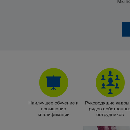
Мы по
Наилучшее обучение и
Руководящие кадры
повышение
рядов собственны
квалификации
сотрудников