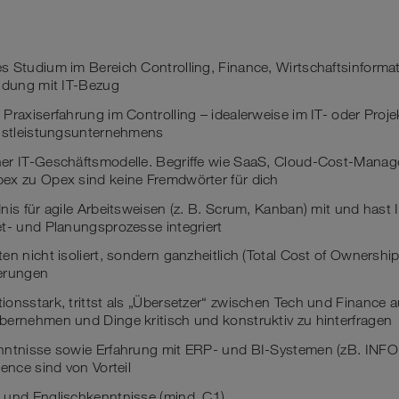
 Studium im Bereich Controlling, Finance, Wirtschaftsinformat
ildung mit IT-Bezug
Praxiserfahrung im Controlling – idealerweise im IT- oder Proj
enstleistungsunternehmens
er IT-Geschäftsmodelle. Begriffe wie SaaS, Cloud-Cost-Mana
ex zu Opex sind keine Fremdwörter für dich
nis für agile Arbeitsweisen (z. B. Scrum, Kanban) mit und hast
t- und Planungsprozesse integriert
en nicht isoliert, sondern ganzheitlich (Total Cost of Ownership
erungen
onsstark, trittst als „Übersetzer“ zwischen Tech und Finance a
bernehmen und Dinge kritisch und konstruktiv zu hinterfragen
nntnisse sowie Erfahrung mit ERP- und BI-Systemen (zB. INFOR
ence sind von Vorteil
 und Englischkenntnisse (mind. C1)