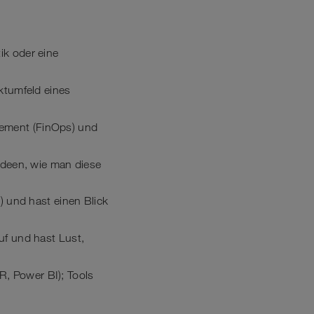
ik oder eine
ektumfeld eines
gement (FinOps) und
 Ideen, wie man diese
) und hast einen Blick
uf und hast Lust,
, Power BI); Tools