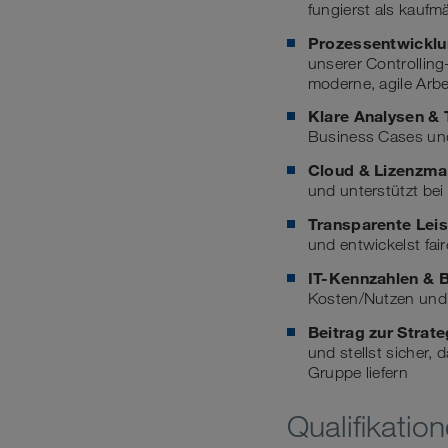
fungierst als kauf
Prozessentwicklun
unserer Controllin
moderne, agile Arbe
Klare Analysen &
Business Cases und
Cloud & Lizenzm
und unterstützt be
Transparente Lei
und entwickelst fa
IT-Kennzahlen & 
Kosten/Nutzen und 
Beitrag zur Strate
und stellst sicher,
Gruppe liefern
Qualifikatio