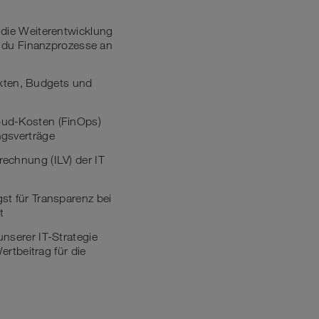
 die Weiterentwicklung
t du Finanzprozesse an
kten, Budgets und
loud-Kosten (FinOps)
ngsverträge
rechnung (ILV) der IT
st für Transparenz bei
t
nserer IT-Strategie
rtbeitrag für die