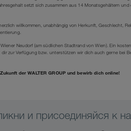
Jahresgehalt setzt sich zusammen aus 14 Monatsgehältern und e
herzlich willkommen, unabhängig von Herkunft, Geschlecht, Re
ientierung.
in Wiener Neudorf (am südlichen Stadtrand von Wien). Ein koste
 dir zur Verfügung bzw. unterstützen wir dich auch gerne bei Be
e Zukunft der WALTER GROUP und bewirb dich online!
ликни и присоединяйся к на