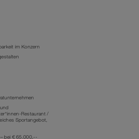
barkeit im Konzern
gestalten
rivatunternehmen
 und
iter*innen-Restaurant /
reiches Sportangebot,
– bei € 65.000,--