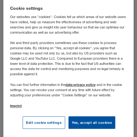
laufen? Dann bist du bei uns richtig: In dieser Rolle
Cookie settings
steuerst du die operative Transportabwicklung nach der
Our websites use "cookies". Cookies tell us which areas of our website users
Grobplanung und hältst die Abläufe auch dann auf Kurs,
have visited, help us measure the effectiveness of advertising and web
wenn’s dynamisch wird.
searches and give us insight into user behaviour so that we can optimise our
communication as well as our advertising offer.
We and third-party providers sometimes use these cookies to process
personal data. By clicking on "Yes, accept all cookies", you agree that
cookies may be used not only by us, but also by US providers such as
Google LLC and YouTube LLC. Compared to European providers there is a
lower level of data protection. This is due to the fact that US authorities can
access this data for control and monitoring purposes and no legal remedy is
possible against it.
data privacy policy
You can find further information in the
and in the cookie
settings. You can revoke your consent at any time with future effect by
adjusting your preferences under "Cookie Settings" on our website.
Imprint
Stellenbeschreibung
Edit cookie settings
Yes, accept all cookies