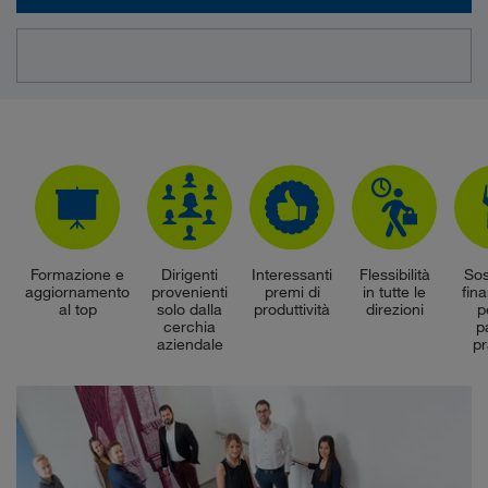
Formazione e
Dirigenti
Interessanti
Flessibilità
So
aggiornamento
provenienti
premi di
in tutte le
fina
al top
solo dalla
produttività
direzioni
p
cerchia
p
aziendale
p