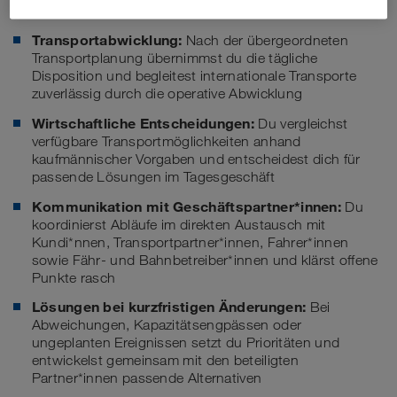
Deine Aufgaben
Transportabwicklung:
Nach der übergeordneten
Transportplanung übernimmst du die tägliche
Disposition und begleitest internationale Transporte
zuverlässig durch die operative Abwicklung
Wirtschaftliche Entscheidungen:
Du vergleichst
verfügbare Transportmöglichkeiten anhand
kaufmännischer Vorgaben und entscheidest dich für
passende Lösungen im Tagesgeschäft
Kommunikation mit Geschäftspartner*innen:
Du
koordinierst Abläufe im direkten Austausch mit
Kundi*nnen, Transportpartner*innen, Fahrer*innen
sowie Fähr- und Bahnbetreiber*innen und klärst offene
Punkte rasch
Lösungen bei kurzfristigen Änderungen:
Bei
Abweichungen, Kapazitätsengpässen oder
ungeplanten Ereignissen setzt du Prioritäten und
entwickelst gemeinsam mit den beteiligten
Partner*innen passende Alternativen