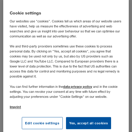
laufen? Dann bist du bei uns richtig: In dieser Rolle
steuerst du die operative Transportabwicklung nach der
Cookie settings
Grobplanung und hältst die Abläufe auch dann auf Kurs,
Our websites use "cookies". Cookies tell us which areas of our website users
wenn’s dynamisch wird.
have visited, help us measure the effectiveness of advertising and web
searches and give us insight into user behaviour so that we can optimise our
communication as well as our advertising offer.
We and third-party providers sometimes use these cookies to process
personal data. By clicking on "Yes, accept all cookies", you agree that
cookies may be used not only by us, but also by US providers such as
Google LLC and YouTube LLC. Compared to European providers there is a
lower level of data protection. This is due to the fact that US authorities can
access this data for control and monitoring purposes and no legal remedy is
possible against it.
data privacy policy
You can find further information in the
and in the cookie
settings. You can revoke your consent at any time with future effect by
adjusting your preferences under "Cookie Settings" on our website.
Imprint
Stellenbeschreibung
Edit cookie settings
Yes, accept all cookies