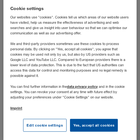
laufen? Dann bist du bei uns richtig: In dieser Rolle
Cookie settings
steuerst du die operative Transportabwicklung nach der
Our websites use "cookies". Cookies tell us which areas of our website users
Grobplanung und hältst die Abläufe auch dann auf Kurs,
have visited, help us measure the effectiveness of advertising and web
wenn’s dynamisch wird.
searches and give us insight into user behaviour so that we can optimise our
communication as well as our advertising offer.
We and third-party providers sometimes use these cookies to process
personal data. By clicking on "Yes, accept all cookies", you agree that
cookies may be used not only by us, but also by US providers such as
Google LLC and YouTube LLC. Compared to European providers there is a
lower level of data protection. This is due to the fact that US authorities can
access this data for control and monitoring purposes and no legal remedy is
possible against it.
data privacy policy
You can find further information in the
and in the cookie
settings. You can revoke your consent at any time with future effect by
adjusting your preferences under "Cookie Settings" on our website.
Imprint
Stellenbeschreibung
Edit cookie settings
Yes, accept all cookies