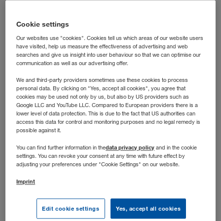
laufen? Dann bist du bei uns richtig: In dieser Rolle
steuerst du die operative Transportabwicklung nach der
Cookie settings
Grobplanung und hältst die Abläufe auch dann auf Kurs,
Our websites use "cookies". Cookies tell us which areas of our website users
wenn’s dynamisch wird.
have visited, help us measure the effectiveness of advertising and web
searches and give us insight into user behaviour so that we can optimise our
communication as well as our advertising offer.
We and third-party providers sometimes use these cookies to process
personal data. By clicking on "Yes, accept all cookies", you agree that
cookies may be used not only by us, but also by US providers such as
Google LLC and YouTube LLC. Compared to European providers there is a
lower level of data protection. This is due to the fact that US authorities can
access this data for control and monitoring purposes and no legal remedy is
possible against it.
data privacy policy
You can find further information in the
and in the cookie
settings. You can revoke your consent at any time with future effect by
adjusting your preferences under "Cookie Settings" on our website.
Imprint
Stellenbeschreibung
Edit cookie settings
Yes, accept all cookies