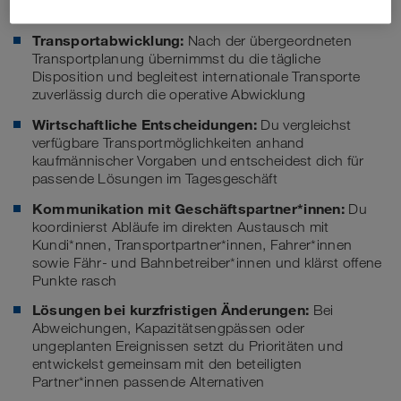
Deine Aufgaben
Transportabwicklung:
Nach der übergeordneten
Transportplanung übernimmst du die tägliche
Disposition und begleitest internationale Transporte
zuverlässig durch die operative Abwicklung
Wirtschaftliche Entscheidungen:
Du vergleichst
verfügbare Transportmöglichkeiten anhand
kaufmännischer Vorgaben und entscheidest dich für
passende Lösungen im Tagesgeschäft
Kommunikation mit Geschäftspartner*innen:
Du
koordinierst Abläufe im direkten Austausch mit
Kundi*nnen, Transportpartner*innen, Fahrer*innen
sowie Fähr- und Bahnbetreiber*innen und klärst offene
Punkte rasch
Lösungen bei kurzfristigen Änderungen:
Bei
Abweichungen, Kapazitätsengpässen oder
ungeplanten Ereignissen setzt du Prioritäten und
entwickelst gemeinsam mit den beteiligten
Partner*innen passende Alternativen