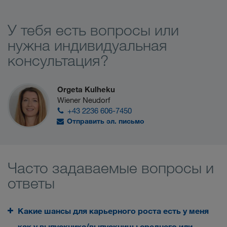
У тебя есть вопросы или
нужна индивидуальная
консультация?
Orgeta Kulheku
Wiener Neudorf
+43 2236 606-7450
Отправить эл. письмо
Часто задаваемые вопросы и
ответы
Какие шансы для карьерного роста есть у меня
как у выпускника/выпускницы среднего или