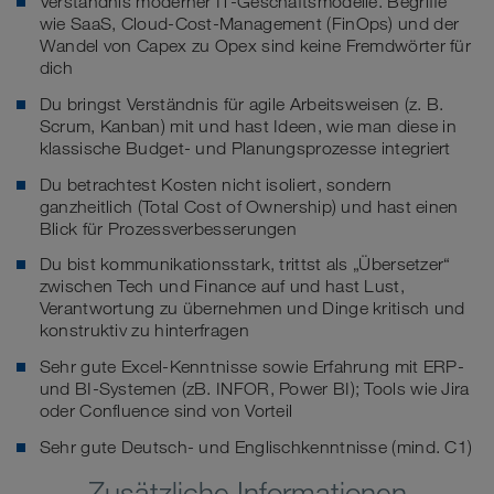
Verständnis moderner IT-Geschäftsmodelle. Begriffe
wie SaaS, Cloud-Cost-Management (FinOps) und der
Wandel von Capex zu Opex sind keine Fremdwörter für
dich
Du bringst Verständnis für agile Arbeitsweisen (z. B.
Scrum, Kanban) mit und hast Ideen, wie man diese in
klassische Budget- und Planungsprozesse integriert
Du betrachtest Kosten nicht isoliert, sondern
ganzheitlich (Total Cost of Ownership) und hast einen
Blick für Prozessverbesserungen
Du bist kommunikationsstark, trittst als „Übersetzer“
zwischen Tech und Finance auf und hast Lust,
Verantwortung zu übernehmen und Dinge kritisch und
konstruktiv zu hinterfragen
Sehr gute Excel-Kenntnisse sowie Erfahrung mit ERP-
und BI-Systemen (zB. INFOR, Power BI); Tools wie Jira
oder Confluence sind von Vorteil
Sehr gute Deutsch- und Englischkenntnisse (mind. C1)
Zusätzliche Informationen