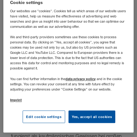
Cookie settings
Our websites use "cookies". Cookies tell us which areas of our website users
have visited, help us measure the effectiveness of advertising and web
searches and give us insight into user behaviour so that we can optimise our
communication as well as our advertising offer.
We and third-party providers sometimes use these cookies to process
personal data. By clicking on "Yes, accept all cookies", you agree that
cookies may be used not only by us, but also by US providers such as
Google LLC and YouTube LLC. Compared to European providers there is a
lower level of data protection. This is due to the fact that US authorities can
access this data for control and monitoring purposes and no legal remedy is
possible against it.
data privacy policy
You can find further information in the
and in the cookie
settings. You can revoke your consent at any time with future effect by
adjusting your preferences under "Cookie Settings" on our website.
Stellenbeschreibung
Imprint
Deine Aufgaben
Edit cookie settings
Yes, accept all cookies
Business Partner
ing
für den CIO:
Du begleitest die
wirtschaftliche Steuerung aller IT-Aktivitäten und
fungierst als kaufmännisches Gewissen bei großen