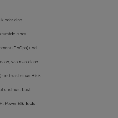
ik oder eine
ektumfeld eines
gement (FinOps) und
 Ideen, wie man diese
) und hast einen Blick
uf und hast Lust,
, Power BI); Tools