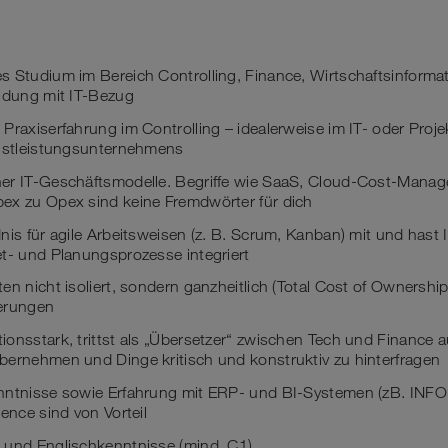
 Studium im Bereich Controlling, Finance, Wirtschaftsinformat
ildung mit IT-Bezug
Praxiserfahrung im Controlling – idealerweise im IT- oder Proj
enstleistungsunternehmens
er IT-Geschäftsmodelle. Begriffe wie SaaS, Cloud-Cost-Mana
ex zu Opex sind keine Fremdwörter für dich
nis für agile Arbeitsweisen (z. B. Scrum, Kanban) mit und hast
t- und Planungsprozesse integriert
en nicht isoliert, sondern ganzheitlich (Total Cost of Ownership
erungen
onsstark, trittst als „Übersetzer“ zwischen Tech und Finance a
bernehmen und Dinge kritisch und konstruktiv zu hinterfragen
nntnisse sowie Erfahrung mit ERP- und BI-Systemen (zB. INFOR
ence sind von Vorteil
 und Englischkenntnisse (mind. C1)