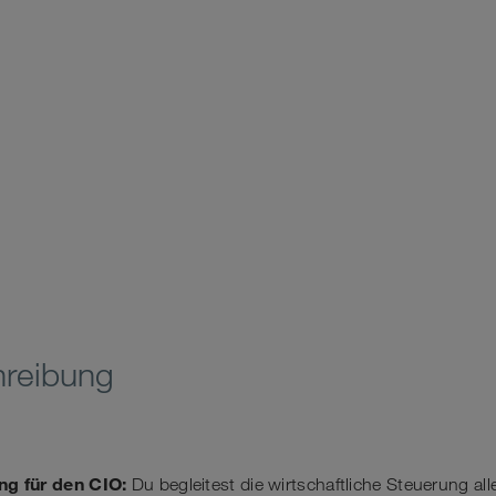
hreibung
ing
für den CIO:
Du begleitest die wirtschaftliche Steuerung alle