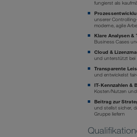
fungierst als kauf
Prozessentwicklun
unserer Controllin
moderne, agile Arbe
Klare Analysen &
Business Cases und
Cloud & Lizenzm
und unterstützt be
Transparente Lei
und entwickelst fa
IT-Kennzahlen & 
Kosten/Nutzen und 
Beitrag zur Strate
und stellst sicher,
Gruppe liefern
Qualifikatio