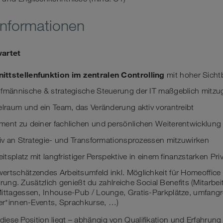
Informationen
wartet
ttstellenfunktion im zentralen Controlling
mit hoher Sicht
ufmännische & strategische Steuerung der IT maßgeblich mitzu
elraum und ein Team, das Veränderung aktiv vorantreibt
ment zu deiner fachlichen und persönlichen Weiterentwicklung
tiv an Strategie- und Transformationsprozessen mitzuwirken
eitsplatz mit langfristiger Perspektive in einem finanzstarken P
ertschätzendes Arbeitsumfeld inkl. Möglichkeit für Homeoffice
sierung. Zusätzlich genießt du zahlreiche Social Benefits (Mitarbe
Mittagessen, Inhouse-Pub / Lounge, Gratis-Parkplätze, umfang
ter*innen-Events, Sprachkurse, …)
diese Position liegt – abhängig von Qualifikation und Erfahrung 