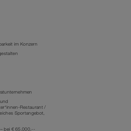
barkeit im Konzern
gestalten
rivatunternehmen
 und
iter*innen-Restaurant /
reiches Sportangebot,
– bei € 65.000,--