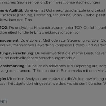
männisches Gewissen bei großen Investitionsentscheidungen
g & Agilität:
Du erkennst Optimierungspotenziale und treibst
g-Prozesse (Planung, Reporting, Steuerung) voran – dabei pass
itsweisen der IT an
 TCO:
Du analysierst Kostenstrukturen unter TCO-Gesichtspun
 bereitest fundierte Entscheidungsvorlagen vor
anagement:
Du etablierst Methoden zur Steuerung variabler C
i der kaufmännischen Bewertung komplexer Lizenz- und Wartu
stungsverrechnung:
Du verantwortest die interne Leistungsver
ire und nachvollziehbare Verrechnungsmodelle
Benchmarking:
Du baust ein relevantes KPI-Reporting auf, sorg
vergleichst unsere IT-Kosten durch Benchmarks mit dem Mark
gie:
Mit deinen Analysen unterstützt du die Weiterentwicklung u
 dass IT-Budgets dort eingesetzt werden, wo sie den höchsten We
nen