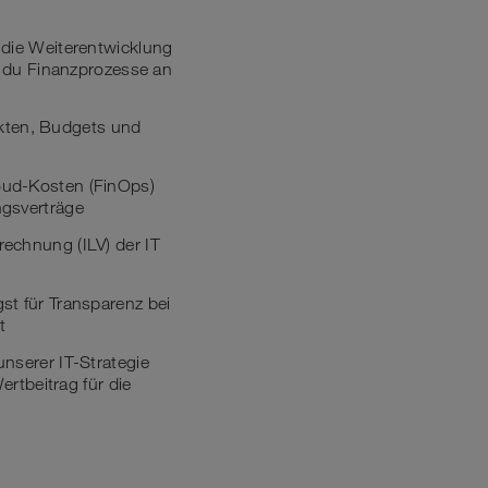
 die Weiterentwicklung
t du Finanzprozesse an
kten, Budgets und
loud-Kosten (FinOps)
ngsverträge
rechnung (ILV) der IT
st für Transparenz bei
t
nserer IT-Strategie
rtbeitrag für die