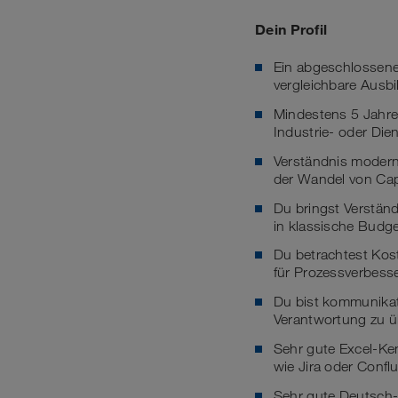
Dein Profil
Ein abgeschlossenes
vergleichbare Ausb
Mindestens 5 Jahre 
Industrie- oder Di
Verständnis modern
der Wandel von Cap
Du bringst Verständ
in klassische Budge
Du betrachtest Kost
für Prozessverbess
Du bist kommunikati
Verantwortung zu ü
Sehr gute Excel-Ke
wie Jira oder Conflu
Sehr gute Deutsch-