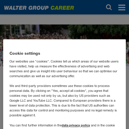
Noutăți
Cookie settings
Our websites use "cookies". Cookies tell us which areas of our website users
have visited, help us measure the effectiveness of advertising and web
searches and give us insight into user behaviour so that we can optimise our
communication as well as our advertising offer.
august 2023
Viel Sport, Spiel und Spaß
We and third-party providers sometimes use these cookies to process
personal data. By clicking on "Yes, accept all cookies", you agree that
bei den Sommerfesten
cookies may be used not only by us, but also by US providers such as
Google LLC and YouTube LLC. Compared to European providers there is a
lower level of data protection. This is due to the fact that US authorities can
access this data for control and monitoring purposes and no legal remedy is
Bei herrlichen Temperaturen fanden unsere beiden
possible against it.
Sommerfeste für Mitarbeiter*innen der WALTER GROUP
data privacy policy
You can find further information in the
and in the cookie
und deren Familien statt. Während in Wiener Neudorf in