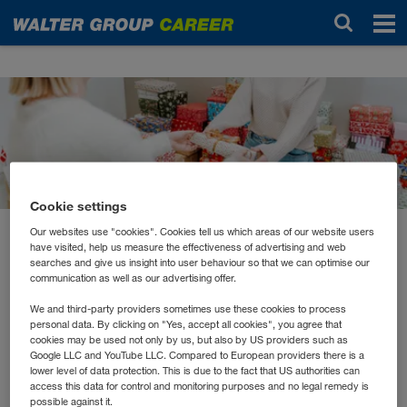
Noticias
Cookie settings
Our websites use "cookies". Cookies tell us which areas of our website users
diciembre 2024
have visited, help us measure the effectiveness of advertising and web
Gemeinsam Freude
searches and give us insight into user behaviour so that we can optimise our
communication as well as our advertising offer.
schenken: Unser Beitrag zu
We and third-party providers sometimes use these cookies to process
personal data. By clicking on "Yes, accept all cookies", you agree that
Weihnachten
cookies may be used not only by us, but also by US providers such as
Google LLC and YouTube LLC. Compared to European providers there is a
lower level of data protection. This is due to the fact that US authorities can
access this data for control and monitoring purposes and no legal remedy is
Zu Weihnachten möchten wir nicht nur feiern,
possible against it.