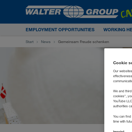
EMPLOYMENT OPPORTUNITIES
WORKING H
Start
News
Gemeinsam Freude schenken
Cookie s
Our websites
effectivenes
communication
We and third
cookies", yo
YouTube LLC. 
authorities c
You can find 
time with fut
Imprint