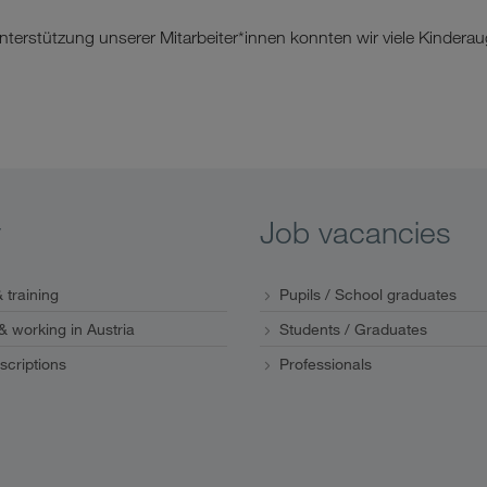
nterstützung unserer Mitarbeiter*innen konnten wir viele Kinder
y
Job vacancies
 training
Pupils / School graduates
 & working in Austria
Students / Graduates
scriptions
Professionals