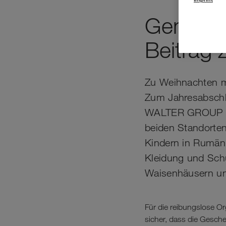
Gemeins
Beitrag
Zu Weihnachten mö
Zum Jahresabschlu
WALTER GROUP an 
beiden Standorte
Kindern in Rumäni
Kleidung und Schu
Waisenhäusern un
Für die reibungslose O
sicher, dass die Gesch