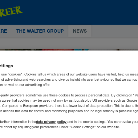
ERE
THE WALTER GROUP
NEWS
ettings
 use "cookies". Cookies tell us which areas of our website users have visited, help us mea
s of advertising and web searches and give us insight into user behaviour so that we can op
 as well as our advertising offer.
-party providers sometimes use these cookies to process personal data. By clicking on "Yes
u agree that cookies may be used not only by us, but also by US providers such as Googl
Compared to European providers there is a lower level of data protection. This is due to th
an access this data for control and monitoring purposes and no legal remedy is possible agai
data privacy policy
further information in the
and in the cookie settings. You can revoke you
ure effect by adjusting your preferences under "Cookie Settings" on our website.