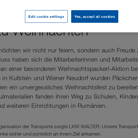
am Freude schenken: 
Edit cookie settings
Yes, accept all cookies
 zu Weihnachten
chten wir nicht nur feiern, sondern auch Freude
ss haben sich die Mitarbeiterinnen und Mitarbeite
einer besonderen Weihnachtspackerl-Aktion bete
n in Kufstein und Wiener Neudorf wurden Päckche
en ein unvergessliches Weihnachtsfest zu bereiten
lmaterialien fanden ihren Weg zu Schulen, Kinder
d weiteren Einrichtungen in Rumänien.
rganisation der Transporte sorgte LKW WALTER. Unsere Transport
enke sicher und pünktlich an ihrem Ziel ankamen.