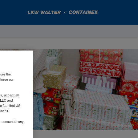
sure the
timise our
, accept all
e LLC and
e fact that US
nst it.
r consent at any