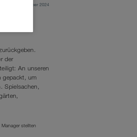
December 2024
Unser
 zurückgeben.
r der
iligt: An unseren
n gepackt, um
. Spielsachen,
gärten,
 Manager stellten