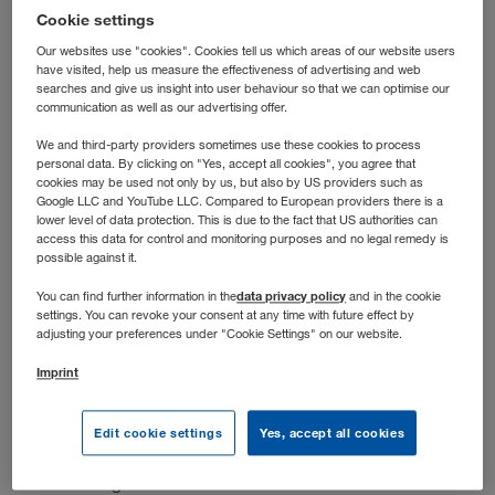
Cookie settings
Our websites use "cookies". Cookies tell us which areas of our website users
have visited, help us measure the effectiveness of advertising and web
searches and give us insight into user behaviour so that we can optimise our
communication as well as our advertising offer.
We and third-party providers sometimes use these cookies to process
personal data. By clicking on "Yes, accept all cookies", you agree that
cookies may be used not only by us, but also by US providers such as
Google LLC and YouTube LLC. Compared to European providers there is a
lower level of data protection. This is due to the fact that US authorities can
access this data for control and monitoring purposes and no legal remedy is
possible against it.
Stellenbeschreibung
data privacy policy
You can find further information in the
and in the cookie
settings. You can revoke your consent at any time with future effect by
Deine Aufgaben
adjusting your preferences under "Cookie Settings" on our website.
Imprint
Gestalte und entwickle ein gruppenweites Controlling
weiter, das Transparenz schafft und fundierte
Managemententscheidungen ermöglicht
Edit cookie settings
Yes, accept all cookies
Entwickle aussagekräftige Reports, Analysen und
Steuerungsinstrumente für die WALTER GROUP weiter