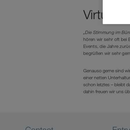
Virtuelle
„Die Stimmung im Büro
hören wir sehr oft be
Events, die Jahre zurü
begrüßen wir sehr ger
Genauso gerne sind wir
einer netten Unterhalt
schon letztes – bleibt 
dahin freuen wir uns üb
Contact
Entr