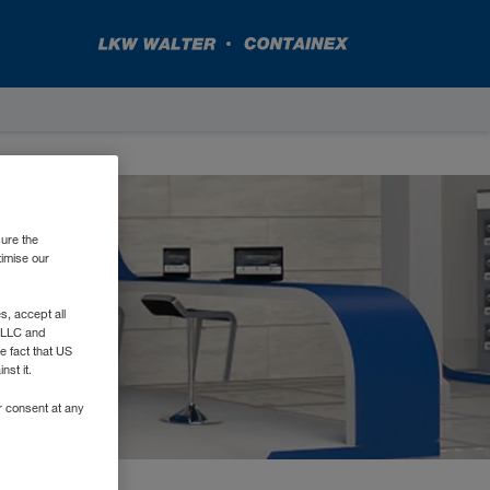
sure the
timise our
, accept all
e LLC and
e fact that US
nst it.
r consent at any