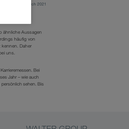
March 2021
o ähnliche Aussagen
rdings häufig von
rt kennen. Daher
ei uns.
 Karrieremessen. Bei
eses Jahr – wie auch
s persönlich sehen. Bis
WALTER GROUP