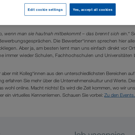
 Events
Edit cookie settings
Yes, accept all cookies
, wenn man sie hautnah mitbekommt – das brennt sich ein.“
S
i Bewerbungsgesprächen. Die Bewerber*innen sprechen hier alle
ckliegen. Aber ja, am besten lernt man uns einfach direkt vor O
ne immer wieder Schulen, Fachhochschulen und Universitäten b
 aber mit Kolleg*innen aus den unterschiedlichsten Bereichen auf
ung erfahren Sie mehr über die Unternehmenskultur und Werte. Di
das wohl online. Macht nichts! Es wird die Zeit kommen, wo wir un
er ein virtuelles Kennenlernen. Schauen Sie vorbei:
Zu den Events.
y
Job vacancies