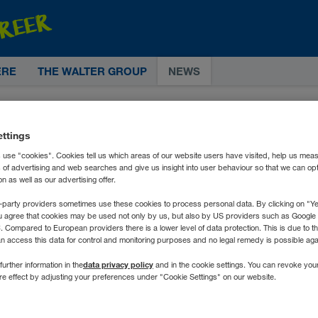
ERE
THE WALTER GROUP
NEWS
ettings
 use "cookies". Cookies tell us which areas of our website users have visited, help us mea
s of advertising and web searches and give us insight into user behaviour so that we can op
 as well as our advertising offer.
-party providers sometimes use these cookies to process personal data. By clicking on "Yes
u agree that cookies may be used not only by us, but also by US providers such as Googl
Compared to European providers there is a lower level of data protection. This is due to th
an access this data for control and monitoring purposes and no legal remedy is possible agai
data privacy policy
further information in the
and in the cookie settings. You can revoke you
ure effect by adjusting your preferences under "Cookie Settings" on our website.