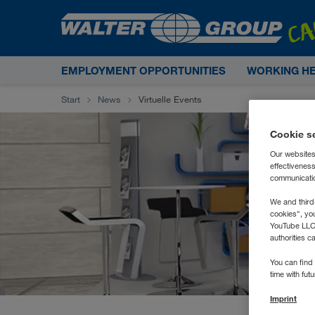
EMPLOYMENT OPPORTUNITIES
WORKING H
Start
News
Virtuelle Events
Cookie s
Our websites
effectivenes
communication
We and third
cookies", yo
YouTube LLC. 
authorities c
You can find 
time with fut
Imprint