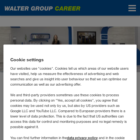
News
Cookie settings
Our websites use "cookies". Cookies tell us which areas of our website users
have visited, help us measure the effectiveness of advertising and web
searches and give us insight into user behaviour so that we can optimise our
communication as well as our advertising offer.
March 2021
Virtuelle Events
We and third-party providers sometimes use these cookies to process
personal data. By clicking on "Yes, accept all cookies", you agree that
cookies may be used not only by us, but also by US providers such as
Google LLC and YouTube LLC. Compared to European providers there is a
„Die Stimmung im Büro, wenn man sie hautnah
lower level of data protection. This is due to the fact that US authorities can
mitbekommt – das brennt sich ein.“
So ähnliche Aussagen
access this data for control and monitoring purposes and no legal remedy is
hören wir sehr oft bei Bewerbungsgesprächen. Die
possible against it.
Bewerber*innen sprechen hier allerdings häufig von
data privacy policy
You can find further information in the
and in the cookie