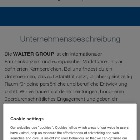
Unternehmensbeschreibung
WALTER GROUP
Die
ist ein internationaler
Familienkonzern und europäischer Marktführer in klar
definierten Kernbereichen. Bei uns findest du ein
Unternehmen, das auf Stabilität setzt, dir aber gleichzeitig
Raum für deine persönliche und berufliche Entwicklung
bietet. Wir vertrauen auf deine Leistungen, honorieren
überdurchschnittliches Engagement und geben dir
maximale Arbeitsplatzsicherheit – wie es nur ein
diversifiziertes, finanzstarkes Privatunternehmen mit 100 %
Cookie settings
Eigenkapitalquote kann.
Our websites use "cookies". Cookies tell us which areas of our website users
have visited, help us measure the effectiveness of advertising and web
searches and give us insight into user behaviour so that we can optimise our