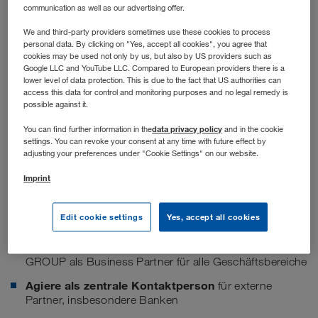
communication as well as our advertising offer.
We and third-party providers sometimes use these cookies to process
personal data. By clicking on "Yes, accept all cookies", you agree that
cookies may be used not only by us, but also by US providers such as
Google LLC and YouTube LLC. Compared to European providers there is a
lower level of data protection. This is due to the fact that US authorities can
access this data for control and monitoring purposes and no legal remedy is
possible against it.
data privacy policy
You can find further information in the
and in the cookie
settings. You can revoke your consent at any time with future effect by
adjusting your preferences under "Cookie Settings" on our website.
Stellenbeschreibung
Imprint
Deine Aufgaben
Edit cookie settings
Yes, accept all cookies
Gestalte die strategische Ausrichtung
der WALTER
GROUP als Business Partner für alle Geschäftsbereiche
Agiere als zentrale Kontaktperson
für externe
Partner, insbesondere Banken