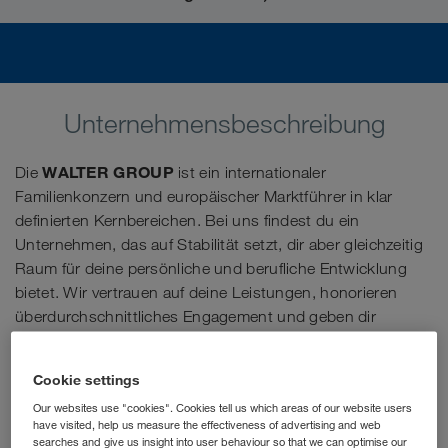
Unternehmensbeschreibung
WALTER GROUP
Die
ist ein internationaler
Familienkonzern und europäischer Marktführer in klar
definierten Kernbereichen. Bei uns findest du ein
Unternehmen, das auf Stabilität setzt, dir aber gleichzeitig
Raum für deine persönliche und berufliche Entwicklung
bietet. Wir vertrauen auf deine Leistungen, honorieren
überdurchschnittliches Engagement und geben dir
maximale Arbeitsplatzsicherheit – wie es nur ein
diversifiziertes, finanzstarkes Privatunternehmen mit 100 %
Cookie settings
Eigenkapitalquote kann.
Our websites use "cookies". Cookies tell us which areas of our website users
have visited, help us measure the effectiveness of advertising and web
searches and give us insight into user behaviour so that we can optimise our