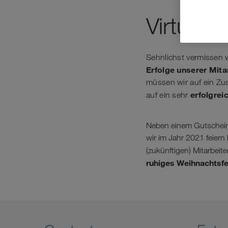
Virtuell
Sehnlichst vermissen w
Erfolge unserer Mita
müssen wir auf ein Zus
erfolgrei
auf ein sehr
Neben einem Gutschein f
wir im Jahr 2021 feier
(zukünftigen) Mitarbeit
ruhiges Weihnachtsfes