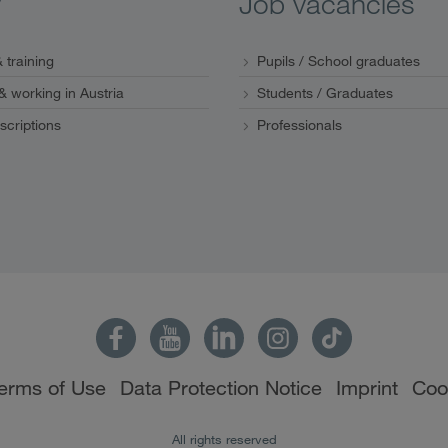
y
Job vacancies
 training
Pupils / School graduates
 & working in Austria
Students / Graduates
scriptions
Professionals
erms of Use
Data Protection Notice
Imprint
Coo
All rights reserved