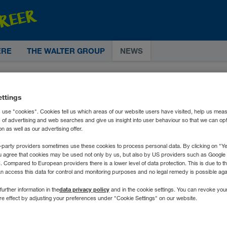
ERE
THE WALTER GROUP
NEWS
ettings
 use "cookies". Cookies tell us which areas of our website users have visited, help us mea
s of advertising and web searches and give us insight into user behaviour so that we can op
 as well as our advertising offer.
-party providers sometimes use these cookies to process personal data. By clicking on "Yes
u agree that cookies may be used not only by us, but also by US providers such as Googl
Compared to European providers there is a lower level of data protection. This is due to th
an access this data for control and monitoring purposes and no legal remedy is possible agai
data privacy policy
further information in the
and in the cookie settings. You can revoke you
ure effect by adjusting your preferences under "Cookie Settings" on our website.