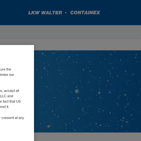
sure the
timise our
, accept all
e LLC and
e fact that US
nst it.
r consent at any