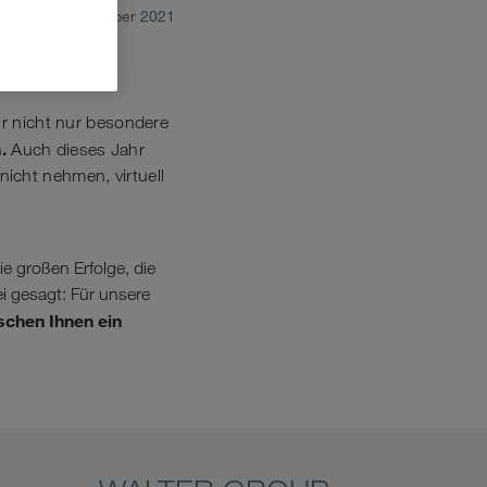
December 2021
ir nicht nur besondere
.
Auch dieses Jahr
icht nehmen, virtuell
ie großen Erfolge, die
i gesagt: Für unsere
chen Ihnen ein