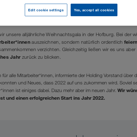
e Weihnachten
Edit cookie settings
Yes, accept all cookies
ir unsere alljährliche Weihnachtsgala in der Hofburg. Bei der w
rbeiter*innen
feiern
auszeichnen, sondern natürlich ordentlich
ammenkommen verzichten. Gleichzeitig ließen wir es uns aber n
ches Jahr
zurück zu blicken.
ür alle Mitarbeiter*innen, informierte der Holding Vorstand über d
n konnten und Neues, dass 2022 auf uns zukommen wird. Soviel se
Wir wüns
er*innen ist einiges dabei. Dazu mehr aber im neuen Jahr.
t und einen erfolgreichen Start ins Jahr 2022.