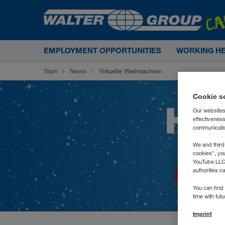
EMPLOYMENT OPPORTUNITIES
WORKING H
Start
News
Virtuelle Weihnachten
Cookie s
Our websites
effectivenes
communication
We and third
cookies", yo
YouTube LLC. 
authorities c
You can find 
time with fut
Imprint