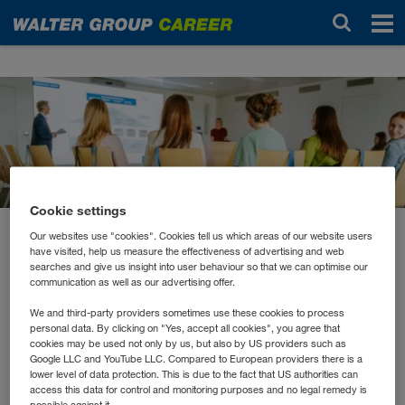
Новости
Cookie settings
Our websites use "cookies". Cookies tell us which areas of our website users
май 2026
have visited, help us measure the effectiveness of advertising and web
Karenzfrühstück: Vernetzen,
searches and give us insight into user behaviour so that we can optimise our
communication as well as our advertising offer.
austauschen und gut
We and third-party providers sometimes use these cookies to process
personal data. By clicking on "Yes, accept all cookies", you agree that
vorbereitet zurückkehren
cookies may be used not only by us, but also by US providers such as
Google LLC and YouTube LLC. Compared to European providers there is a
lower level of data protection. This is due to the fact that US authorities can
access this data for control and monitoring purposes and no legal remedy is
Die WALTER GROUP lädt regelmäßig alle