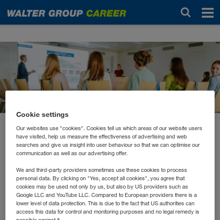
Aktualności
Cookie settings
Our websites use "cookies". Cookies tell us which areas of our website users
maj 2026
have visited, help us measure the effectiveness of advertising and web
Karenzfrühstück: Vernetzen,
searches and give us insight into user behaviour so that we can optimise our
communication as well as our advertising offer.
austauschen und gut
We and third-party providers sometimes use these cookies to process
personal data. By clicking on "Yes, accept all cookies", you agree that
vorbereitet zurückkehren
cookies may be used not only by us, but also by US providers such as
Google LLC and YouTube LLC. Compared to European providers there is a
lower level of data protection. This is due to the fact that US authorities can
access this data for control and monitoring purposes and no legal remedy is
Die WALTER GROUP lädt regelmäßig alle