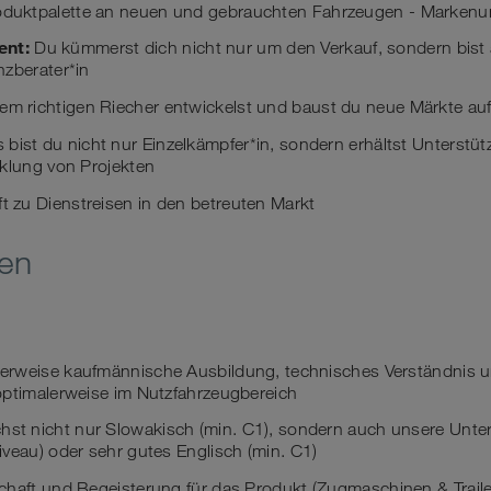
oduktpalette an neuen und gebrauchten Fahrzeugen - Marken
nt:
Du kümmerst dich nicht nur um den Verkauf, sondern bist
nzberater*in
em richtigen Riecher entwickelst und baust du neue Märkte au
 bist du nicht nur Einzelkämpfer*in, sondern erhältst Unterstüt
cklung von Projekten
t zu Dienstreisen in den betreuten Markt
nen
erweise kaufmännische Ausbildung, technisches Verständnis u
optimalerweise im Nutzfahrzeugbereich
hst nicht nur Slowakisch (min. C1), sondern auch unsere Un
veau) oder sehr gutes Englisch (min. C1)
haft und Begeisterung für das Produkt (Zugmaschinen & Traile