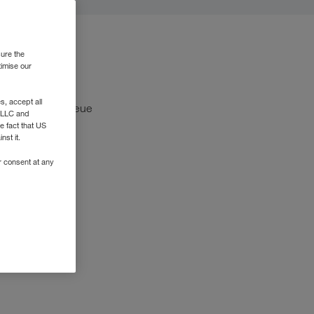
sure the
timise our
, accept all
enkauf-Basis neue
e LLC and
e fact that US
nst it.
r consent at any