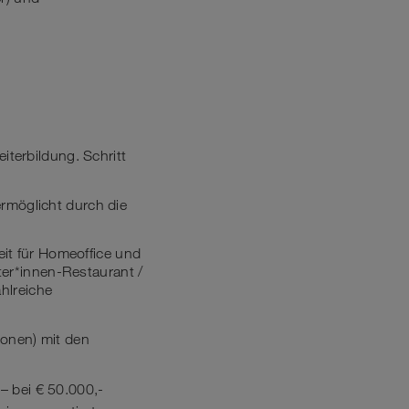
iterbildung. Schritt
ermöglicht durch die
it für Homeoffice und
iter*innen-Restaurant /
hlreiche
sonen) mit den
 – bei € 50.000,-