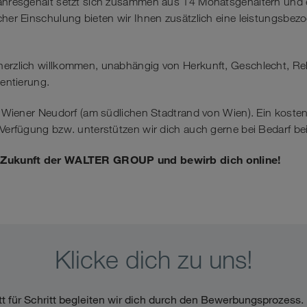
Jahresgehalt setzt sich zusammen aus 14 Monatsgehältern und e
cher Einschulung bieten wir Ihnen zusätzlich eine leistungsbez
herzlich willkommen, unabhängig von Herkunft, Geschlecht, Re
ientierung.
in Wiener Neudorf (am südlichen Stadtrand von Wien). Ein kosten
r Verfügung bzw. unterstützen wir dich auch gerne bei Bedarf 
e Zukunft der WALTER GROUP und bewirb dich online!
Klicke dich zu uns!
tt für Schritt begleiten wir dich durch den Bewerbungsprozess. 