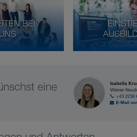
ITEN BEI
EINSTI
UNS
AUSBIL
ünschst eine
Isabella Kru
Wiener Neud
+43 2236 
E-Mail se
ragen und Antworten