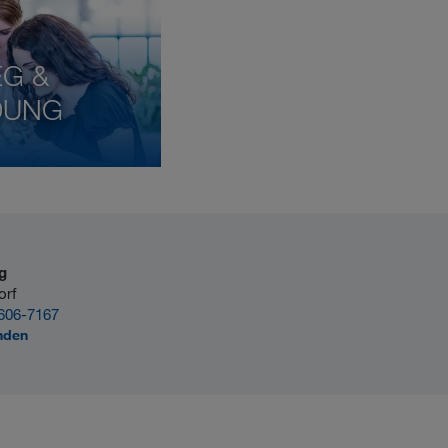
EG &
DUNG
g
orf
606-7167
nden