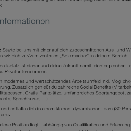
k
Informationen
:
Starte bei uns mit einer auf dich zugeschnittenen Aus- und We
eln wir dich zur/zum zentralen „Spielmacher“ in deinem Bereich
eitsplatz ist sicher und deine Zukunft somit leichter planbar - 
es Privatunternehmens
n modernes und wertschätzendes Arbeitsumfeld inkl. Möglichke
sierung. Zusätzlich genießt du zahlreiche Social Benefits (Mitarbe
ittagessen, Gratis-Parkplätze, umfangreiches Sportangebot, za
Events, Sprachkurse, …)
 und entfalte dich in einem kleinen, dynamischen Team (30 Per
zerns
diese Position liegt – abhängig von Qualifikation und Erfahrung