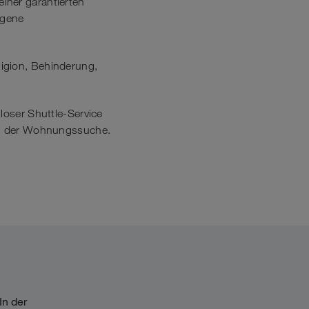
iner garantierten
ogene
ligion, Behinderung,
loser Shuttle-Service
bei der Wohnungssuche.
In der