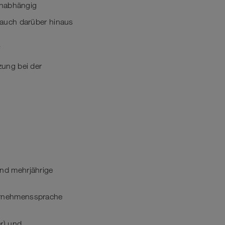
unabhängig
 auch darüber hinaus
f
zung bei der
nd mehrjährige
ternehmenssprache
r) und