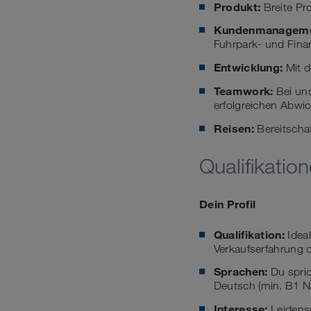
Produkt:
Breite Pr
Kundenmanageme
Fuhrpark- und Fina
Entwicklung:
Mit d
Teamwork:
Bei uns
erfolgreichen Abwi
Reisen:
Bereitschaf
Qualifikatio
Dein Profil
Qualifikation:
Ideal
Verkaufserfahrung 
Sprachen:
Du spric
Deutsch (min. B1 Ni
Interesse:
Leidensc