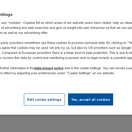
ettings
 use "cookies". Cookies tell us which areas of our website users have visited, help us mea
nsbeschreibung
s of advertising and web searches and give us insight into user behaviour so that we can op
 as well as our advertising offer.
-party providers sometimes use these cookies to process personal data. By clicking on "Yes
 ein Unternehmen der WALTER GROUP - bietet auf Leasing/Rat
u agree that cookies may be used not only by us, but also by US providers such as Googl
r und Zugmaschinen renommierter Marken an.
Compared to European providers there is a lower level of data protection. This is due to th
an access this data for control and monitoring purposes and no legal remedy is possible agai
data privacy policy
further information in the
and in the cookie settings. You can revoke you
ure effect by adjusting your preferences under "Cookie Settings" on our website.
Edit cookie settings
Yes, accept all cookies