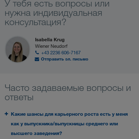
У тебя есть вопросы или
нужна индивидуальная
консультация?
Isabella Krug
Wiener Neudorf
+43 2236 606-7167
Отправить эл. письмо
Часто задаваемые вопросы и
ответы
Какие шансы для карьерного роста есть у меня
как у выпускника/выпускницы среднего или
высшего заведения?