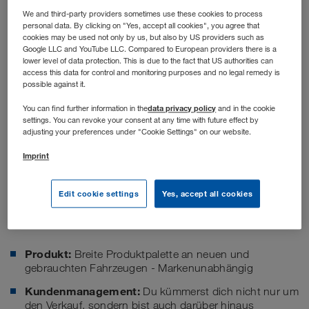
We and third-party providers sometimes use these cookies to process
personal data. By clicking on "Yes, accept all cookies", you agree that
cookies may be used not only by us, but also by US providers such as
Google LLC and YouTube LLC. Compared to European providers there is a
lower level of data protection. This is due to the fact that US authorities can
Stellenbeschreibung
access this data for control and monitoring purposes and no legal remedy is
possible against it.
data privacy policy
You can find further information in the
and in the cookie
Deine Aufgaben
settings. You can revoke your consent at any time with future effect by
adjusting your preferences under "Cookie Settings" on our website.
Das Tätigkeitsfeld im Sales Management ist dir sicherlich
Imprint
bekannt. Deshalb möchten wir an dieser Stelle die
Antworten auf folgende Frage liefern:
Edit cookie settings
Yes, accept all cookies
Was ist das Besondere im B2B Sales bei WALTER
LEASING?
Produkt:
Breite Produktpalette an neuen und
gebrauchten Fahrzeugen - Markenunabhängig
Kundenmanagement:
Du kümmerst dich nicht nur um
den Verkauf, sondern bist auch darüber hinaus