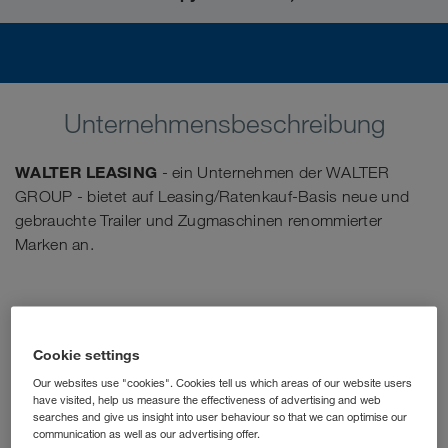
Unternehmensbeschreibung
WALTER LEASING
- ein Unternehmen der WALTER
GROUP - bietet auf Leasing/Ratenkauf-Basis neue und
gebrauchte Trailer und Zugmaschinen renommierter
Marken an.
Cookie settings
Our websites use "cookies". Cookies tell us which areas of our website users
have visited, help us measure the effectiveness of advertising and web
searches and give us insight into user behaviour so that we can optimise our
communication as well as our advertising offer.