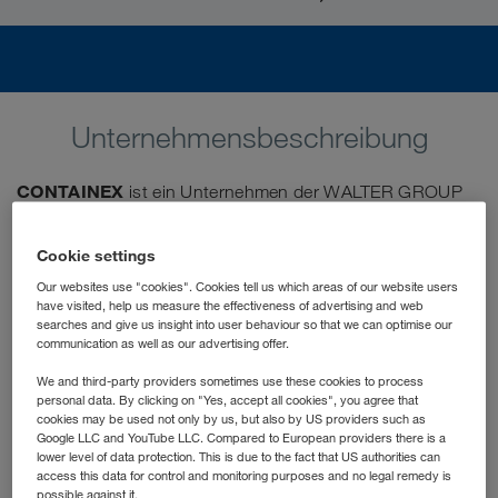
Unternehmensbeschreibung
CONTAINEX
ist ein Unternehmen der WALTER GROUP
und europäischer Marktführer im Handel mit Containern
und mobilen Raumsystemen. Den Kunden aus Industrie,
Cookie settings
Handel, Gewerbe und dem kommunalen Bereich wird
Our websites use "cookies". Cookies tell us which areas of our website users
"Raum sofort" – das heißt Raumlösungen mit Containern -
have visited, help us measure the effectiveness of advertising and web
zur Verfügung gestellt. Die Produktion erfolgt in mehreren
searches and give us insight into user behaviour so that we can optimise our
communication as well as our advertising offer.
europäischen Werken. Das 1981 gegründete
österreichische Familienunternehmen verbindet
We and third-party providers sometimes use these cookies to process
personal data. By clicking on "Yes, accept all cookies", you agree that
traditionelle Werte mit einem modernen Management und
cookies may be used not only by us, but also by US providers such as
Expansionsgeist.
Google LLC and YouTube LLC. Compared to European providers there is a
lower level of data protection. This is due to the fact that US authorities can
access this data for control and monitoring purposes and no legal remedy is
In dieser Rolle gestaltest du aktiv die digitale Zukunft
possible against it.