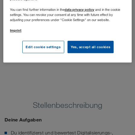
unserer Geschäftsprozesse und treibst Effizienz und
Innovation voran.
data privacy policy
You can find further information in the
and in the cookie
settings. You can revoke your consent at any time with future effect by
adjusting your preferences under "Cookie Settings" on our website.
Imprint
Edit cookie settings
Yes, accept all cookies
Stellenbeschreibung
Deine Aufgaben
Du identifizierst und bewertest Digitalisierungs-,