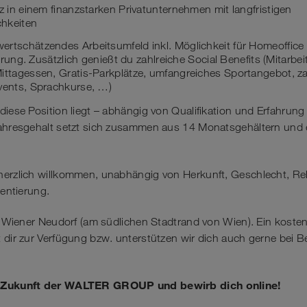
tz in einem finanzstarken Privatunternehmen mit langfristigen
hkeiten
ertschätzendes Arbeitsumfeld inkl. Möglichkeit für Homeoffice
sierung. Zusätzlich genießt du zahlreiche Social Benefits (Mitarbe
ittagessen, Gratis-Parkplätze, umfangreiches Sportangebot, za
Events, Sprachkurse, …)
diese Position liegt – abhängig von Qualifikation und Erfahrung 
Jahresgehalt setzt sich zusammen aus 14 Monatsgehältern und e
herzlich willkommen, unabhängig von Herkunft, Geschlecht, Re
ientierung.
in Wiener Neudorf (am südlichen Stadtrand von Wien). Ein koste
 dir zur Verfügung bzw. unterstützen wir dich auch gerne bei Be
e Zukunft der WALTER GROUP und bewirb dich online!