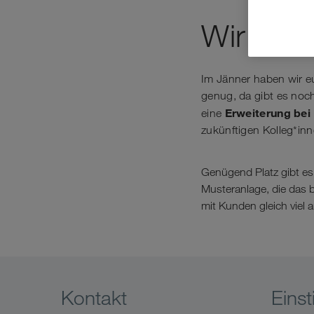
Wir wac
Im Jänner haben wir e
genug, da gibt es noc
Erweiterung bei
eine
zukünftigen Kolleg*inn
Genügend Platz gibt es
Musteranlage, die das
mit Kunden gleich viel a
Kontakt
Einst