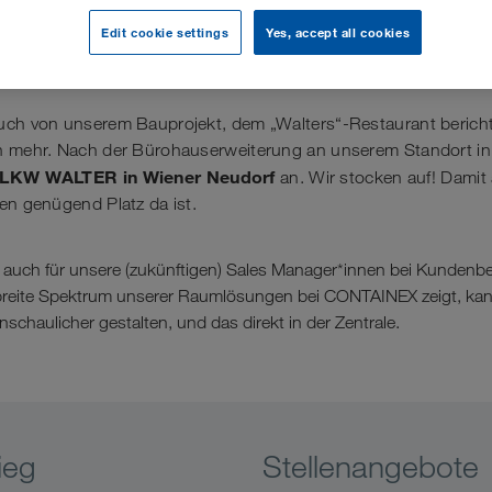
Edit cookie settings
Yes, accept all cookies
hsen – auch räumlich
uch von unserem Bauprojekt, dem „Walters“-Restaurant bericht
h mehr. Nach der Bürohauserweiterung an unserem Standort in 
 LKW WALTER in Wiener Neudorf
an. Wir stocken auf! Damit
en genügend Platz da ist.
 auch für unsere (zukünftigen) Sales Manager*innen bei Kundenbe
 breite Spektrum unserer Raumlösungen bei CONTAINEX zeigt, k
nschaulicher gestalten, und das direkt in der Zentrale.
ieg
Stellenangebote