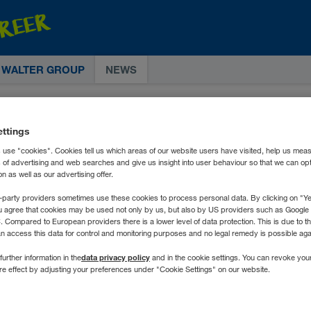
E WALTER GROUP
NEWS
ettings
 use "cookies". Cookies tell us which areas of our website users have visited, help us mea
s of advertising and web searches and give us insight into user behaviour so that we can op
 as well as our advertising offer.
-party providers sometimes use these cookies to process personal data. By clicking on "Yes
u agree that cookies may be used not only by us, but also by US providers such as Googl
Compared to European providers there is a lower level of data protection. This is due to th
an access this data for control and monitoring purposes and no legal remedy is possible agai
data privacy policy
further information in the
and in the cookie settings. You can revoke you
ure effect by adjusting your preferences under "Cookie Settings" on our website.