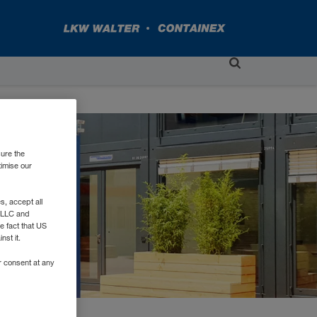
sure the
timise our
, accept all
e LLC and
e fact that US
nst it.
r consent at any