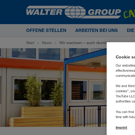
OFFENE STELLEN
ARBEITEN BEI UNS
DI
Start
News
Wir wachsen – auch räumlich
Cookie s
Our websites
effectivenes
communication
We and third
cookies", yo
YouTube LLC. 
authorities c
You can find 
time with fut
Imprint