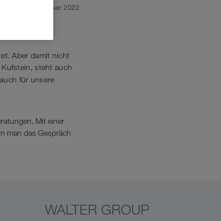
Februar 2022
et. Aber damit nicht
Kufstein, steht auch
 auch für unsere
ratungen. Mit einer
ann man das Gespräch
WALTER GROUP