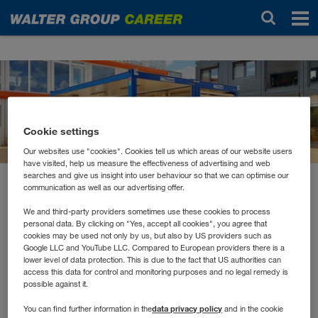
News
Cookie settings
Our websites use "cookies". Cookies tell us which areas of our website users
have visited, help us measure the effectiveness of advertising and web
searches and give us insight into user behaviour so that we can optimise our
communication as well as our advertising offer.
febbraio 2022
Wir wachsen – auch
We and third-party providers sometimes use these cookies to process
personal data. By clicking on "Yes, accept all cookies", you agree that
räumlich
cookies may be used not only by us, but also by US providers such as
Google LLC and YouTube LLC. Compared to European providers there is a
lower level of data protection. This is due to the fact that US authorities can
access this data for control and monitoring purposes and no legal remedy is
Im Jänner haben wir euch von unserem Bauprojekt, dem
possible against it.
„Walters“-Restaurant berichtet. Aber damit nicht genug,
data privacy policy
You can find further information in the
and in the cookie
da gibt es noch mehr. Nach der Bürohauserweiterung an