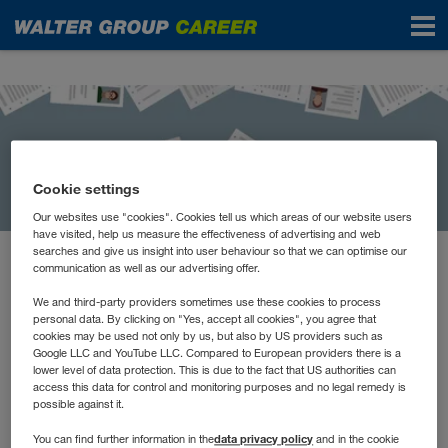
News
Cookie settings
Our websites use "cookies". Cookies tell us which areas of our website users
have visited, help us measure the effectiveness of advertising and web
searches and give us insight into user behaviour so that we can optimise our
communication as well as our advertising offer.
January 2021
Kostenloser Lebenslauf-
We and third-party providers sometimes use these cookies to process
personal data. By clicking on "Yes, accept all cookies", you agree that
Check
cookies may be used not only by us, but also by US providers such as
Google LLC and YouTube LLC. Compared to European providers there is a
lower level of data protection. This is due to the fact that US authorities can
access this data for control and monitoring purposes and no legal remedy is
So sehr wir uns freuen, dass wir 2020 einige neue
possible against it.
Mitarbeiter*innen aufnehmen konnten, wissen wir aber
data privacy policy
You can find further information in the
and in the cookie
gleichzeitig, dass auch viele Menschen z.B. aus der