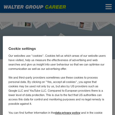
News
Cookie settings
Our websites use "cookies". Cookies tell us which areas of our website users
have visited, help us measure the effectiveness of advertising and web
searches and give us insight into user behaviour so that we can optimise our
communication as well as our advertising offer.
January 2021
Kostenloser Lebenslauf-
We and third-party providers sometimes use these cookies to process
personal data. By clicking on "Yes, accept all cookies", you agree that
Check
cookies may be used not only by us, but also by US providers such as
Google LLC and YouTube LLC. Compared to European providers there is a
lower level of data protection. This is due to the fact that US authorities can
access this data for control and monitoring purposes and no legal remedy is
So sehr wir uns freuen, dass wir 2020 einige neue
possible against it.
Mitarbeiter*innen aufnehmen konnten, wissen wir aber
data privacy policy
You can find further information in the
and in the cookie
gleichzeitig, dass auch viele Menschen z.B. aus der