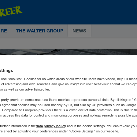
ERE
THE WALTER GROUP
NEWS
ettings
 use "cookies". Cookies tell us which areas of our website users have visited, help us mea
s of advertising and web searches and give us insight into user behaviour so that we can op
 as well as our advertising offer.
-party providers sometimes use these cookies to process personal data. By clicking on "Yes
u agree that cookies may be used not only by us, but also by US providers such as Googl
Compared to European providers there is a lower level of data protection. This is due to th
an access this data for control and monitoring purposes and no legal remedy is possible agai
data privacy policy
further information in the
and in the cookie settings. You can revoke you
ure effect by adjusting your preferences under "Cookie Settings" on our website.