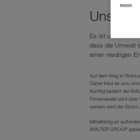
Imprint
Unser B
Es ist uns ein we
dass die Umwelt b
einen niedrigen E
Auf dem Weg in Richtun
Daher freut es uns ums
Künftig bezieht die 
Firmenareals wird über
senken wird der Strom
Mittelfristig ist auße
WALTER GROUP gepla