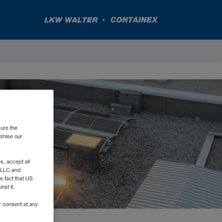
sure the
timise our
, accept all
e LLC and
e fact that US
nst it.
r consent at any