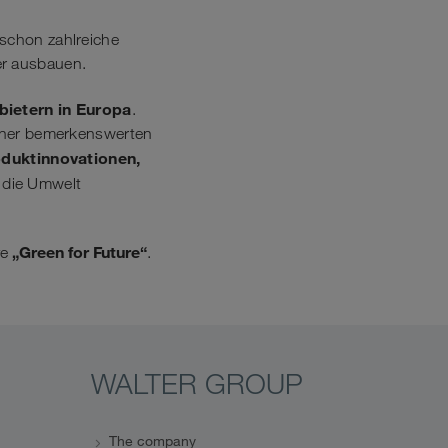
chon zahlreiche
er ausbauen.
bietern in Europa
.
 einer bemerkenswerten
duktinnovationen,
die Umwelt
„Green for Future“
ve
.
WALTER GROUP
The company