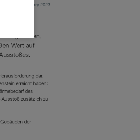
February 2023
o zu gestalten,
ßen Wert auf
-Ausstoßes.
Herausforderung dar.
nstein erreicht haben:
Wärmebedarf des
Ausstoß zusätzlich zu
n Gebäuden der