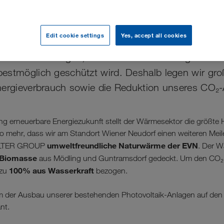
eitrag zum Klimaschutz
Edit cookie settings
Yes, accept all cookies
sentliches Anliegen, alle Unternehmenstätigkeiten s
estmöglich geschützt wird. Deshalb legen wir gro
nergieverbrauch sowie die Reduktion unseres CO₂
g erneuerbare Energiezukunft stellt der Wärmesektor die größte 
o mehr, dass wir am Standort Wiener Neudorf einen weiteren Meile
umweltfreundliche Naturwärme der EVN
WALTER GROUP
. Der 
Biomasse
aus Mödling und Guntramsdorf gedeckt. Um den CO₂-
100% aus Wasserkraft
 zu
bezogen.
rdem der Ausbau unserer bestehenden Photovoltaik-Anlagen auf de
nt.