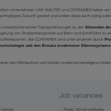
größten Unternehmen LKW WALTER und CONTAINEX haben wir s
chhaltigere Zukunft gesetzt und wollen diese auch stetig weit
führenden An
i umweltschonenden Transportlösungen zu den
rlagerung von Straßentransporten auf Bahn und Schiff führt zu
Pro
toffemissionen. Bei CONTAINEX wird unter anderem durch
nsportstrategie und den Einsatz modernster Dämmsysteme
.
enen dem Klimaschutz und stützen unsere konzerneigene Initiati
y
Job vacancies
 training
Pupils / School graduates