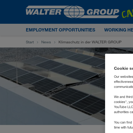
EMPLOYMENT OPPORTUNITIES
WORKING H
Start
News
Klimaschutz in der WALTER GROUP
Cookie s
Our websites
effectivenes
communication
We and third
cookies", yo
YouTube LLC. 
authorities c
You can find 
time with fut