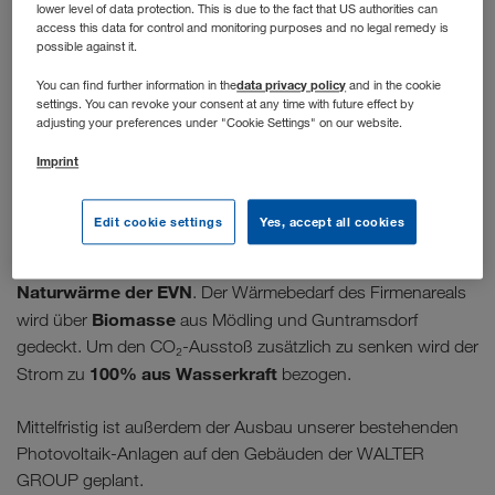
Umwelt bestmöglich geschützt wird. Deshalb legen
lower level of data protection. This is due to the fact that US authorities can
wir großen Wert auf einen niedrigen
access this data for control and monitoring purposes and no legal remedy is
possible against it.
Energieverbrauch sowie die Reduktion unseres
CO₂-Ausstoßes.
data privacy policy
You can find further information in the
and in the cookie
settings. You can revoke your consent at any time with future effect by
adjusting your preferences under "Cookie Settings" on our website.
Auf dem Weg in Richtung erneuerbare Energiezukunft stellt
Imprint
der Wärmesektor die größte Herausforderung dar. Daher
freut es uns umso mehr, dass wir am Standort Wiener
Edit cookie settings
Yes, accept all cookies
Neudorf einen weiteren Meilenstein erreicht haben: Künftig
umweltfreundliche
bezieht die WALTER GROUP
Naturwärme der EVN
. Der Wärmebedarf des Firmenareals
Biomasse
wird über
aus Mödling und Guntramsdorf
gedeckt. Um den CO₂-Ausstoß zusätzlich zu senken wird der
100% aus Wasserkraft
Strom zu
bezogen.
Mittelfristig ist außerdem der Ausbau unserer bestehenden
Photovoltaik-Anlagen auf den Gebäuden der WALTER
GROUP geplant.