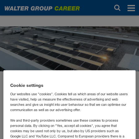
News
febbraio 2023
Cookie settings
Unser Beitrag zum
Our websites use "cookies". Cookies tell us which areas of our website users
have visited, help us measure the effectiveness of advertising and web
Klimaschutz
searches and give us insight into user behaviour so that we can optimise our
communication as well as our advertising offer.
We and third-party providers sometimes use these cookies to process
Es ist uns ein wesentliches Anliegen, alle
personal data. By clicking on "Yes, accept all cookies", you agree that
Unternehmenstätigkeiten so zu gestalten, dass die
cookies may be used not only by us, but also by US providers such as
Google LLC and YouTube LLC. Compared to European providers there is a