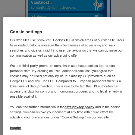
Cookie settings
Our websites use "cookies". Cookies tell us which areas of our website users
have visited, help us measure the effectiveness of advertising and web
searches and give us insight into user behaviour so that we can optimise our
communication as well as our advertising offer.
Claudia S.
We and third-party providers sometimes use these cookies to process
Transport Manager
personal data. By clicking on "Yes, accept all cookies", you agree that
cookies may be used not only by us, but also by US providers such as
LKW WALTER
Google LLC and YouTube LLC. Compared to European providers there is a
lower level of data protection. This is due to the fact that US authorities can
access this data for control and monitoring purposes and no legal remedy is
possible against it.
Узнайте больше о её работе в
видео
data privacy policy
You can find further information in the
and in the cookie
settings. You can revoke your consent at any time with future effect by
adjusting your preferences under "Cookie Settings" on our website.
Imprint