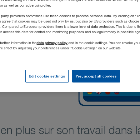
s of advertising and web searches and give us insight into user behaviour so that we can op
 as well as our advertising offer.
-party providers sometimes use these cookies to process personal data. By clicking on "Yes
u agree that cookies may be used not only by us, but also by US providers such as Googl
Compared to European providers there is a lower level of data protection. This is due to th
an access this data for control and monitoring purposes and no legal remedy is possible agai
data privacy policy
further information in the
and in the cookie settings. You can revoke you
ure effect by adjusting your preferences under "Cookie Settings" on our website.
Claudia S.
port Manager
W WALTER
Edit cookie settings
Yes, accept all cookies
n plus sur son travail dans l