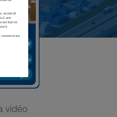
timise our
, accept all
e LLC and
e fact that US
nst it.
r consent at any
a vidéo