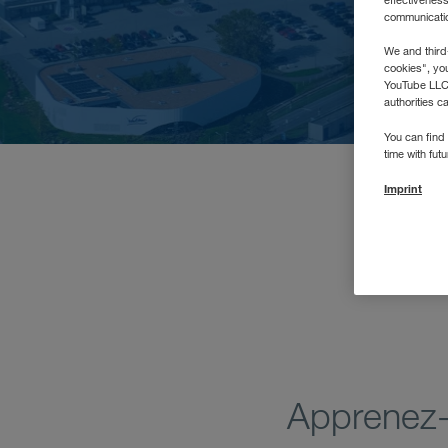
effectivenes
communication
We and third
cookies", yo
YouTube LLC. 
authorities c
You can find 
time with fut
Imprint
Trans
LK
Apprenez-e