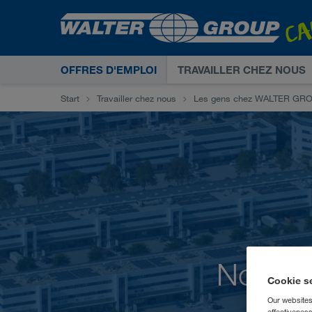
OFFRES D'EMPLOI
TRAVAILLER CHEZ NOUS
Start
Travailler chez nous
Les gens chez WALTER GR
Nous p
Cookie s
Our websites