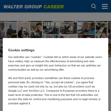
Новости
Cookie settings
Our websites use "cookies". Cookies tell us which areas of our website users
have visited, help us measure the effectiveness of advertising and web
searches and give us insight into user behaviour so that we can optimise our
март 2021
communication as well as our advertising offer.
Ein Jahr Corona
We and third-party providers sometimes use these cookies to process
personal data. By clicking on "Yes, accept all cookies", you agree that
cookies may be used not only by us, but also by US providers such as
Hand aufs Herz: Ja, wir sind wirklich froh, wenn wir diese
Google LLC and YouTube LLC. Compared to European providers there is a
Krise überstanden haben. Trotz der Distanzen durchs
lower level of data protection. This is due to the fact that US authorities can
access this data for control and monitoring purposes and no legal remedy is
noch näher zusammengerückt.
Homeoffice sind wir
possible against it.