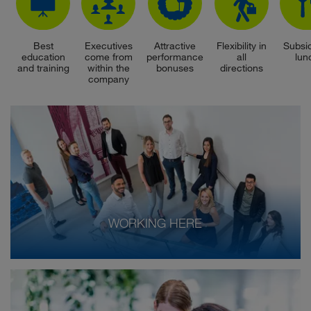
Best
Executives
Attractive
Flexibility in
Subsi
education
come from
performance
all
lun
and training
within the
bonuses
directions
company
WORKING HERE