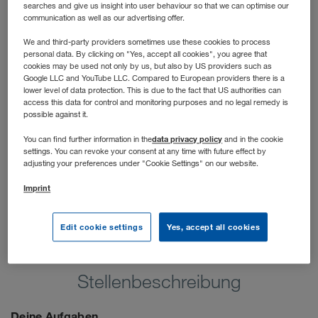
schnell und unkompliziert Raum gefragt ist. Du arbeitest
searches and give us insight into user behaviour so that we can optimise our
communication as well as our advertising offer.
mit Unternehmen jeder Größe. Von KMUs bis zu
namhaften „Global Playern“. Und das im jeweiligen
We and third-party providers sometimes use these cookies to process
personal data. By clicking on "Yes, accept all cookies", you agree that
Verkaufsgebiet innerhalb Polens und der Ukraine.
cookies may be used not only by us, but also by US providers such as
Google LLC and YouTube LLC. Compared to European providers there is a
lower level of data protection. This is due to the fact that US authorities can
access this data for control and monitoring purposes and no legal remedy is
possible against it.
data privacy policy
You can find further information in the
and in the cookie
settings. You can revoke your consent at any time with future effect by
adjusting your preferences under "Cookie Settings" on our website.
Imprint
Edit cookie settings
Yes, accept all cookies
Stellenbeschreibung
Deine Aufgaben